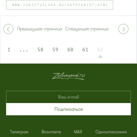
Автобусы № 5, 15, 32.
WWW.YURISTUSLUGA.RU/AVTOYURIST.HTML
Маршрутка № 460м, 720м
или до остановки
"Районный суд"
:
Автобусы № 15, 32.
Маршрутка № 419м, 476м, 720м
Предыдущая страница
Следующая страница
1
...
58
59
60
61
62
Подписаться
Телеграм
Вконтакте
MAX
Одноклассники