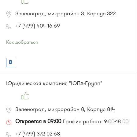
Зеленоград, микрорайон 3, Корпус 322
+7 (499) 404-16-69
Как добраться
Проезд до остановки
"Дом быта"
:
Автобусы № 3, 9, 11, 19, 31, 32.
Маршрутка № 409м, 419м, 476м
или до остановки
"Магазин "Океан""
:
Автобусы № 1, 3, 8, 11, 19, 29, 32.
Юридическая компания "ЮЛА-Групп"
Маршрутка № 408м, 419м, 476м
Зеленоград, микрорайон 8, Корпус 814
Откроется в 09:00
График работы: 9:00-18 00
+7 (499) 372-02-68