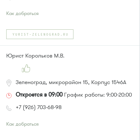
Как добраться
Проезд до остановки
"Корпус 814"
:
Автобус № 21
YURIST-ZELENOGRAD.RU
или до остановки
"Промкомбинат"
:
Автобус № 20.
Юрист Корольков М.В.
Зеленоград, микрорайон 15, Корпус 1546А
Откроется в 09:00
График работы: 9:00-20:00
+7 (926) 703-68-98
Как добраться
Проезд до остановки
"Супермаркет "Проспект""
: