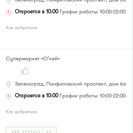
Откроется в 10:00
График работы: 10:00-22:00
Как добраться
Проезд до остановки
"Березка"
:
Автобусы № 3, 6, 7, 8, 9, 11, 13, 15, 23, 32, 45, 312, 377.
Маршрутка № 128, 312, 377
или до остановки
"1-й микрорайон"
:
Супермаркет «О’кей»
Автобусы № 390, 476, 493.
Маршрутка № 127, 390, 476
Зеленоград, Панфиловский проспект, дом 6а
Откроется в 10:00
График работы: 10:00-22:00
Как добраться
Проезд до остановки
"Березка"
:
Автобусы № 3, 6, 7, 8, 9, 11, 13, 15, 23, 32, 45, 312, 377.
WWW.OKMARKET.RU