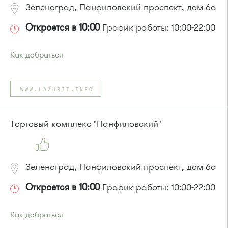
Зеленоград, Панфиловский проспект, дом 6а
Откроется в 10:00
График работы: 10:00-22:00
Как добраться
Проезд до остановки
"Березка"
:
Автобусы № 3, 6, 7, 8, 9, 11, 13, 15, 23, 32, 45, 312, 377.
WWW.LAZURIT.INFO
Маршрутка № 128, 312, 377
или до остановки
"1-й микрорайон"
:
Автобусы № 390, 476, 493.
Торговый комплекс "Панфиловский"
Маршрутка № 127, 390, 476
Зеленоград, Панфиловский проспект, дом 6а
Откроется в 10:00
График работы: 10:00-22:00
Как добраться