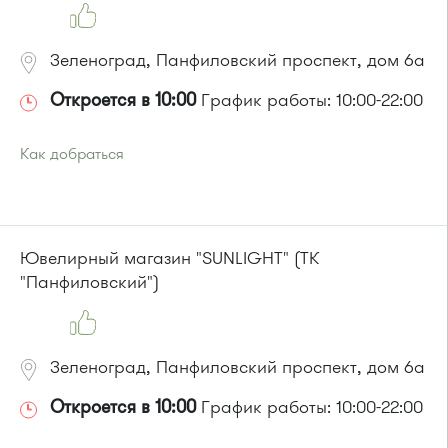
Зеленоград, Панфиловский проспект, дом 6а
Откроется в 10:00
График работы: 10:00-22:00
Как добраться
Проезд до остановки
"Березка"
:
Автобусы № 3, 6, 7, 8, 9, 11, 13, 15, 23, 32, 45, 312, 377.
Маршрутка № 128, 312, 377
или до остановки
"1-й микрорайон"
:
Ювелирный магазин "SUNLIGHT" (ТК
Автобусы № 390, 476, 493.
"Панфиловский")
Маршрутка № 127, 390, 476
Зеленоград, Панфиловский проспект, дом 6а
Откроется в 10:00
График работы: 10:00-22:00