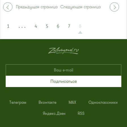
Маршрутка № 127, 390, 476
Предыдущая страница
Следующая страница
1
...
4
5
6
7
8
Подписаться
Телеграм
Вконтакте
MAX
Одноклассники
Яндекс.Дзен
RSS