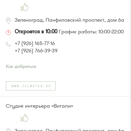
Зеленоград, Панфиловский проспект, дом 6а
Откроется в 10:00
График работы: 10:00-22:00
+7 (926) 165-77-16
+7 (926) 766-39-39
Как добраться
Проезд до остановки
"Березка"
:
Автобусы № 3, 6, 7, 8, 9, 11, 13, 15, 23, 32, 45, 312, 377.
WWW.ZELWATER.RU
Маршрутка № 128, 312, 377
или до остановки
"1-й микрорайон"
:
Автобусы № 390, 476, 493.
Студия интерьера «Витали»
Маршрутка № 127, 390, 476
Зеленоград, Панфиловский проспект, дом 6а