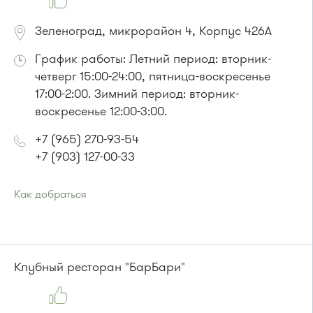
Зеленоград, микрорайон 4, Корпус 426А
График работы: Летний период: вторник-
четверг 15:00-24:00, пятница-воскресенье
17:00-2:00. Зимний период: вторник-
воскресенье 12:00-3:00.
+7 (965) 270-93-54
+7 (903) 127-00-33
Как добраться
Проезд до остановки
"Дом быта"
:
Автобусы № 1, 3, 8, 11, 19, 29, 32. Маршрутки № 408м, 476м
или до остановки
"Магазин "Океан""
:
Автобусы № 400, 400э
Клубный ресторан "БарБари"