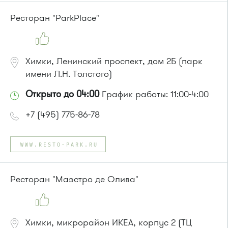
или до остановки
"Магазин "Океан""
:
Автобусы № 400, 400э
Ресторан "ParkPlace"
Химки, Ленинский проспект, дом 2Б (парк
имени Л.Н. Толстого)
Открыто до 04:00
График работы: 11:00-4:00
+7 (495) 775-86-78
WWW.RESTO-PARK.RU
Ресторан "Маэстро де Олива"
Химки, микрорайон ИКЕА, корпус 2 (ТЦ