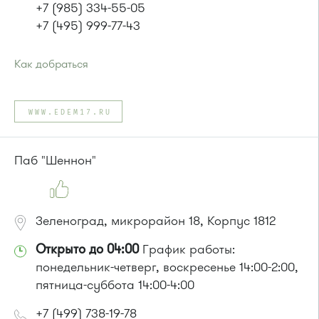
+7 (985) 334-55-05
+7 (495) 999-77-43
Как добраться
Проезд до остановки
"Вахнеевка"
:
Автобусы № 366, 400к.
WWW.EDEM17.RU
Маршрутка № 460м, 479м, 707м
или до остановки
"Брехово 2 "
:
Автобус №366
Паб "Шеннон"
Маршрутка № 460м, 479м, 707м
Зеленоград, микрорайон 18, Корпус 1812
Открыто до 04:00
График работы:
понедельник-четверг, воскресенье 14:00-2:00,
пятница-суббота 14:00-4:00
+7 (499) 738-19-78