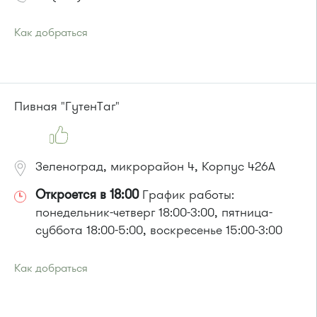
Как добраться
Проезд до остановки
"Детская поликлиника"
:
Автобусы № 5, 14, 19, 22, 400к.
Маршрутка № 419м, 476м, 707м
или до остановки
"Центр занятости населения"
:
Пивная "ГутенТаг"
Автобусы № 5, 14, 19, 22, 400к.
Маршрутка № 419м, 460м, 476м, 707м
Зеленоград, микрорайон 4, Корпус 426А
Откроется в 18:00
График работы:
понедельник-четверг 18:00-3:00, пятница-
суббота 18:00-5:00, воскресенье 15:00-3:00
Как добраться
Проезд до остановки
"Дом быта"
:
Автобусы № 1, 3, 8, 11, 19, 29, 32. Маршрутки № 408м, 476м