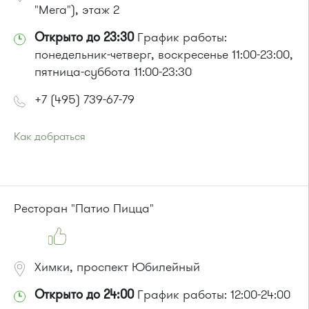
"Мега"), этаж 2
Открыто до 23:30
График работы:
понедельник-четверг, воскресенье 11:00-23:00,
пятница-суббота 11:00-23:30
+7 (495) 739-67-79
Как добраться
Проезд до остановки
"Монумент / ИКЕА"
:
Автобусы № 30, 43, 350, 400, 400э, 440, 817, 851, 851э,
905.
Маршрутка № 431м, 476м, 900
Ресторан "Патио Пицца"
Химки, проспект Юбилейный
Открыто до 24:00
График работы: 12:00-24:00