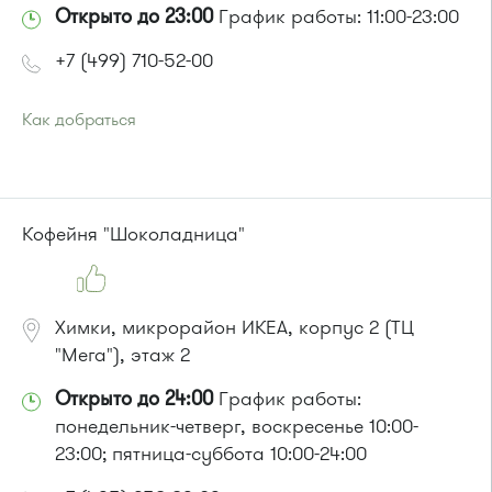
Открыто до 23:00
График работы: 11:00-23:00
+7 (499) 710-52-00
Как добраться
Проезд до остановки
"Солнечная аллея"
:
Автобус № 2, 3, 8, 11, 19, 29, 32.
Маршрутка № 408м, 419м
или до остановки
"МИЭТ"
:
Кофейня "Шоколадница"
Автобусы № 2, 3, 8, 11, 19, 29, 32.
Маршрутка № 408м, 419м
Химки, микрорайон ИКЕА, корпус 2 (ТЦ
"Мега"), этаж 2
Открыто до 24:00
График работы:
понедельник-четверг, воскресенье 10:00-
23:00; пятница-суббота 10:00-24:00