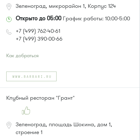
Зеленоград, микрорайон 1, Корпус 124
Открыто до 05:00
График работы: 10:00-5:00
+7 (499) 762-40-61
+7 (499) 390-00-66
Как добраться
Проезд до остановки
"1-й Торговый центр"
:
Автобусы № 1, 3, 6, 7, 8, 10, 11, 12, 32, 29.
WWW.BARBARI.RU
Маршрутка № 408м, 476м, 720м, 900, 903
или до остановки
"Кинотеатр "Электрон""
:
Автобусы № 1, 3, 6, 7, 8, 10, 11, 12, 29, 32.
Клубный ресторан "Грант"
Маршрутка № 408м, 476м, 720м, 900, 903
Зеленоград, площадь Шокина, дом 1,
строение 1