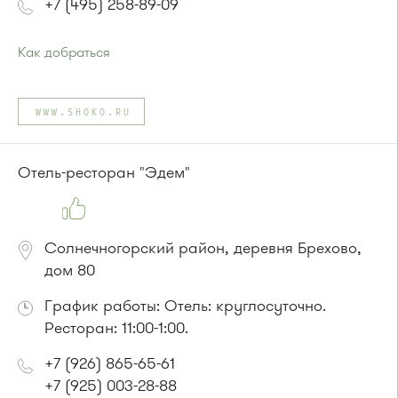
+7 (495) 258-89-09
Как добраться
Проезд до остановки
"Монумент / ИКЕА"
:
Автобусы № 30, 43, 350, 400, 400э, 440, 817, 851, 851э,
WWW.SHOKO.RU
905.
Маршрутка № 431м, 476м, 900
Отель-ресторан "Эдем"
Солнечногорский район, деревня Брехово,
дом 80
График работы: Отель: круглосуточно.
Ресторан: 11:00-1:00.
+7 (926) 865-65-61
+7 (925) 003-28-88