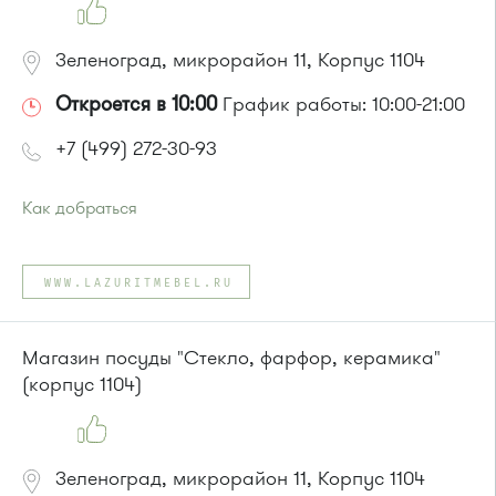
Автобус № 4
Зеленоград, микрорайон 11, Корпус 1104
Откроется в 10:00
График работы: 10:00-21:00
+7 (499) 272-30-93
Как добраться
Проезд до остановки
"12 микрорайон "
:
Автобус № 1, 9, 10, 12, 13, 15, 23, 31, 312, 377, 390, 476, 493.
WWW.LAZURITMEBEL.RU
Маршрутка № 127, 128, 312, 377, 390, 409м, 431м, 476, 476м,
720м, 721м, 900, 903
или до остановки
"Корпус 1121"
:
Магазин посуды "Стекло, фарфор, керамика"
Автобус № 4
(корпус 1104)
Зеленоград, микрорайон 11, Корпус 1104