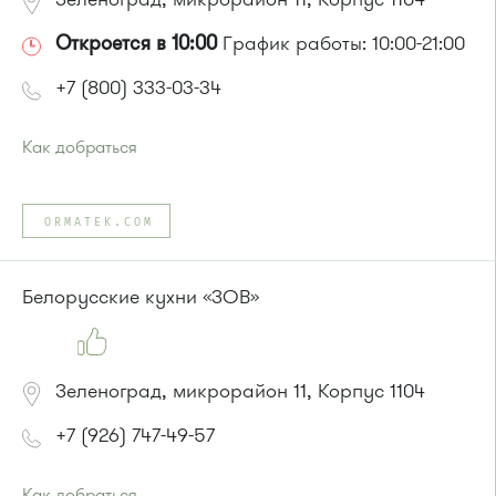
Откроется в 10:00
График работы: 10:00-21:00
+7 (800) 333-03-34
Как добраться
Проезд до остановки
"12 микрорайон "
:
Автобус № 1, 9, 10, 12, 13, 15, 23, 31, 312, 377, 390, 476, 493.
ORMATEK.COM
Маршрутка № 127, 128, 312, 377, 390, 409м, 431м, 476, 476м,
720м, 721м, 900, 903
или до остановки
"Корпус 1121"
:
Белорусские кухни «ЗОВ»
Автобус № 4
Зеленоград, микрорайон 11, Корпус 1104
+7 (926) 747-49-57
Как добраться