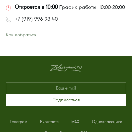
Откроется в 10:00
График работы: 10:00-20:00
+7 (919) 996-93-40
Как добраться
Проезд до остановки
"12 микрорайон "
:
Автобус № 1, 9, 10, 12, 13, 15, 23, 31, 312, 377, 390, 476, 493.
Маршрутка № 127, 128, 312, 377, 390, 409м, 431м, 476, 476м,
720м, 721м, 900, 903
или до остановки
"Корпус 1121"
:
Автобус № 4
Подписаться
Телеграм
Вконтакте
MAX
Одноклассники