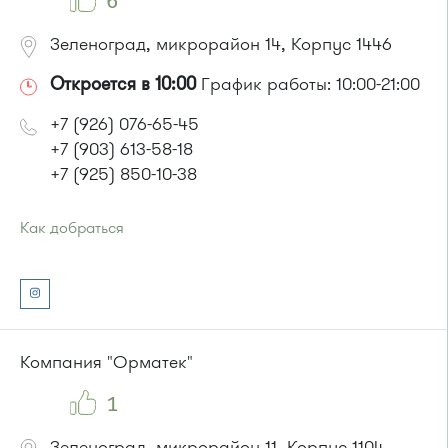
6
Зеленоград, микрорайон 14, Корпус 1446
Откроется в 10:00
График работы: 10:00-21:00
+7 (926) 076-65-45
+7 (903) 613-58-18
+7 (925) 850-10-38
Как добраться
Проезд до остановки
"Дворец единоборств"
:
Автобусы № 14, 17, 18, 19, 20, 357, 374, 400к, 495, 497.
Маршрутка № 164, 417м, 419м, 476м, 479м, 495, 497
или до остановки
"Корпус 1407"
:
Автобусы № 14, 17, 18, 19, 20, 400к.
Компания "Орматек"
Маршрутка № 164, 417м, 419м, 479м
1
Зеленоград, микрорайон 11, Корпус 1104