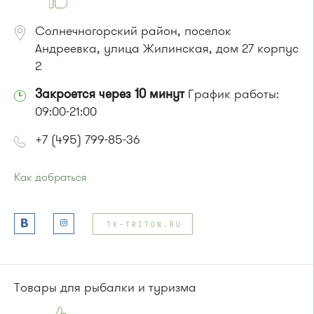
Солнечногорский район, поселок
Андреевка, улица Жилинская, дом 27 корпус
2
Закроется через 10 минут
График работы:
09:00-21:00
+7 (495) 799-85-36
Как добраться
Проезд до остановки
"Высокое"
:
Автобусы № 357, 374, 495, 497.
TK-TRITON.RU
Маршрутка № 495, 497
или до остановки
"Голубое"
:
Автобусы № 319, 357, 374, 495, 497.
Маршрутка № 495, 497
Товары для рыбалки и туризма