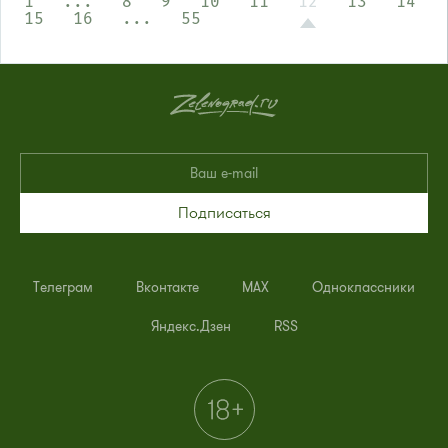
1
...
8
9
10
11
12
13
14
15
16
...
55
Подписаться
Телеграм
Вконтакте
MAX
Одноклассники
Яндекс.Дзен
RSS