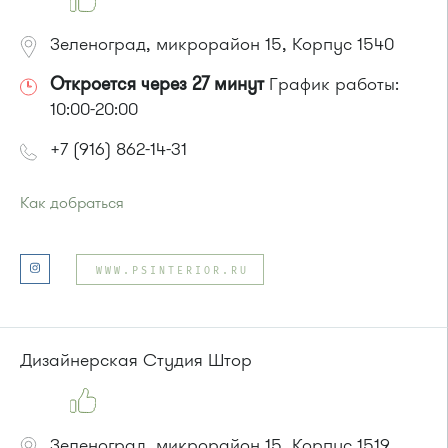
Зеленоград, микрорайон 15, Корпус 1540
Откроется через 27 минут
График работы:
10:00-20:00
+7 (916) 862-14-31
Как добраться
Проезд до остановки
"Рынок"
:
Автобусы № 5, 15, 32.
WWW.PSINTERIOR.RU
Маршрутка № 460м, 720м
или до остановки
"Супермаркет "Проспект""
:
Автобусы № 15, 32.
Маршрутка № 460м, 720м
Дизайнерская Студия Штор
Зеленоград, микрорайон 15, Корпус 1519