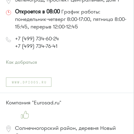
Откроется в 08:00
График работы:
понедельник-четверг 8:00-17:00, пятница 8:00-
15:45, перерыв 12:00-12:45
+7 (499) 734-60-24
+7 (499) 734-76-41
Как добраться
Проезд до остановки
"Парк Победы"
:
Автобусы № 2, 3, 9, 11, 19, 31, 32.
WWW.DPIOOS.RU
Маршрутка № 409м, 419м
или до остановки
"Товары для дома"
:
Автобусы № 1, 3, 8, 11, 19, 29, 32, 400, 400э.
Компания "Eurosad.ru"
Маршрутка № 408м, 419м, 476м
Солнечногорский район, деревня Новый