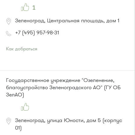
1
Зеленоград, Центральная площадь, дом 1
+7 (495) 957-98-31
Как добраться
Проезд до остановки
"Парк Победы"
:
Автобусы № 2, 3, 9, 11, 19, 31, 32.
Маршрутка № 409м, 419м
или до остановки
"Товары для дома"
:
Государственное учреждение "Озеленение,
Автобусы № 1, 3, 8, 11, 19, 29, 32, 400, 400э.
благоустройство Зеленоградского АО" (ГУ ОБ
Маршрутка № 408м, 419м, 476м
ЗелАО)
Зеленоград, улица Юности, дом 5 (корпус
01)