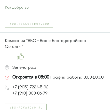
Как добраться
Проезд до остановки
"Березка"
:
Автобусы № 3, 6, 7, 8, 9, 11, 13, 15, 23, 32, 400, 400э
WWW.BLAGOSTROY.COM
или до остановки
"Автокомбинат"
:
Автобусы № 6, 8, 9, 11, 15, 23, 32, 45, 312, 377.
Маршрутка № 128, 312, 377
Компания "ВБС - Ваше Благоустройство
Сегодня"
Зеленоград
Откроется в 08:00
График работы: 8:00-20:00
+7 (905) 722-45-92
+7 (910) 000-06-79
VBS-POVAROVO.RU