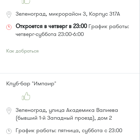
Зеленоград, микрорайон 3, Корпус 317А
Откроется в четверг в 23:00
График работы:
четверг-суббота 23:00-6:00
Как добраться
Проезд до остановки
"Дом быта"
:
Автобусы № 3, 9, 11, 19, 31, 32.
Маршрутка № 409м, 419м, 476м
или до остановки
"Магазин "Океан""
:
Клуб-бар "Импаир"
Автобусы № 1, 3, 8, 11, 19, 29, 32.
Маршрутка № 408м, 419м, 476м
Зеленоград, улица Академика Валиева
(бывший 1-й Западный проезд), дом 2
График работы: пятница, суббота с 23:00