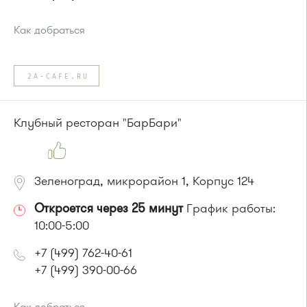
Как добраться
Проезд до остановки
"Ржавки"
:
Автобусы № 45, 350, 440.
2A-CAFE.RU
Маршрутка № 431
или до остановки
"Московский проспект"
:
Автобусы № 400, 400э.
Клубный ресторан "БарБари"
Маршрутка № 400, 476м, 900
Зеленоград, микрорайон 1, Корпус 124
Откроется через 25 минут
График работы:
10:00-5:00
+7 (499) 762-40-61
+7 (499) 390-00-66