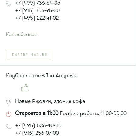
+7 (499) 736-54-36
+7 (916) 406-95-60
+7 (495) 222-41-02
Как добраться
Проезд до остановки
"Березка"
:
Автобусы № 3, 6, 7, 8, 9, 11, 13, 15, 23, 32, 400, 400э
EMPIRE-BAR.RU
или до остановки
"1-й микрорайон"
:
Автобусы № 390, 476, 493.
Маршрутка № 127, 390, 476
Клубное кафе «Два Андрея»
Новые Ржавки, здание кафе
Откроется в 11:00
График работы: 11:00-00:00
+7 (495) 536-40-40
+7 (916) 256-07-00