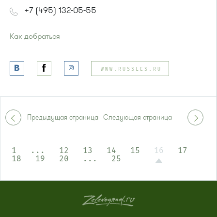
+7 (495) 132-05-55
Как добраться
Проезд до остановки
"Улица Юности"
:
Автобусы № 1, 6, 7, 10, 12, 19, 400, 400э.
WWW.RUSSLES.RU
Маршрутка № 419м, 431м, 720м, 900, 903
или до остановки
"Детский мир"
:
Автобусы № 1, 3, 8, 11, 19, 29, 32.
Предыдущая страница
Следующая страница
Маршрутка № 408м, 419м, 476м
1
...
12
13
14
15
16
17
18
19
20
...
25