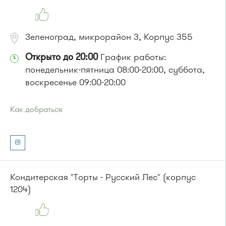
Зеленоград, микрорайон 3, Корпус 355
Открыто до 20:00
График работы:
понедельник-пятница 08:00-20:00, суббота,
воскресенье 09:00-20:00
Как добраться
Проезд до остановки
"Дворец культуры"
:
Автобусы № 2, 6, 7, 10, 19.
Маршрутка № 419м, 476м, 720м, 903
или до остановки
"Спортивная школа"
:
Автобусы № 2, 6, 7, 10, 19.
Кондитерская "Торты - Русский Лес" (корпус
Маршрутка № 419м, 476м, 720м, 903
1204)