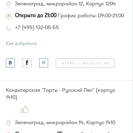
Зеленоград, микрорайон 12, Корпус 1204
Открыто до 21:00
График работы: 09:00-21:00
+7 (495) 132-05-55
Как добраться
Проезд до остановки
"12 микрорайон"
:
Автобусы № 1, 4, 8, 10, 12, 13, 15, 23, 29, 312, 377, 390, 476,
HTTPS://RUSSLES.RU
493.
Маршрутка № 127, 128, 312, 377, 390, 408м, 431м, 476, 476м,
720м, 900, 903
или до остановки
"Березовая аллея"
:
Кондитерская "Торты - Русский Лес" (корпус
Автобусы № 1, 9, 10, 12, 13, 15, 23, 31.
1410)
Маршрутка № 128, 409м, 431м, 476м, 720м, 721м, 900, 903
Зеленоград, микрорайон 14, Корпус 1410