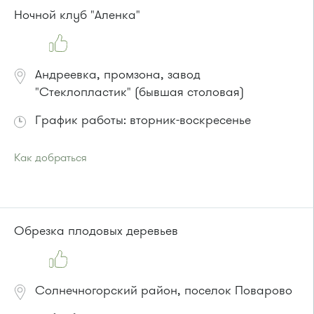
Маршрутка № 495, 497
Ночной клуб "Аленка"
Андреевка, промзона, завод
"Стеклопластик" (бывшая столовая)
График работы: вторник-воскресенье
Как добраться
Проезд до остановки
"Высокое"
:
Автобусы № 357, 374, 495, 497.
Маршрутка № 495, 497
или до остановки
"Андреевка"
:
Обрезка плодовых деревьев
Автобусы № 319, 357, 374, 495, 497.
Маршрутка № 495, 497
Солнечногорский район, поселок Поварово