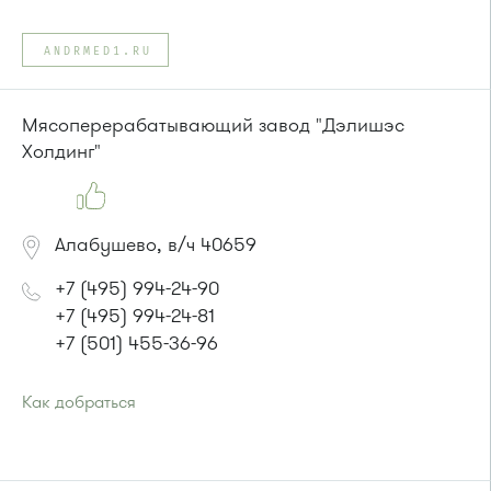
Проезд до остановки
"Андреевка"
:
Автобусы № 319, 357, 374, 495, 497.
ANDRMED1.RU
Маршрутка № 495, 497
или до остановки
"ТЦ "REAL""
:
Мясоперерабатывающий завод "Дэлишэс
Маршрутка: № 2 (12-й микрорайон-REAL), № 1 (Крюково-
Холдинг"
REAL)
Алабушево, в/ч 40659
+7 (495) 994-24-90
+7 (495) 994-24-81
+7 (501) 455-36-96
Как добраться
Проезд до остановки
"Западная"
:
Автобусы № 7, 13, 30, 3
или до остановки
"Алабушево"
: