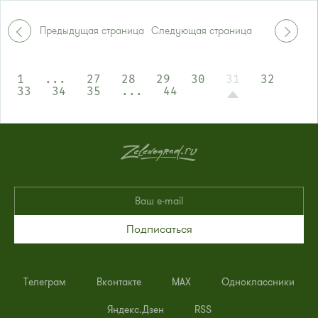
Маршрутка № 417м, 460м, 479м, 720м
или до остановки
"15 микрорайон"
:
Предыдущая страница
Следующая страница
Автобусы № 17, 20.
Маршрутка № 417м, 479м
1
...
27
28
29
30
31
32
33
34
35
...
44
Подписаться
Телеграм
Вконтакте
MAX
Одноклассники
Яндекс.Дзен
RSS