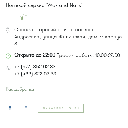
Ногтевой сервис "Wax and Nails"
Солнечногорский район, поселок
Андреевка, улица Жилинская, дом 27 корпус
3
Открыто до 22:00
График работы: 10:00-22:00
+7 (977) 852-02-33
+7 (499) 322-02-33
Как добраться
Проезд до остановки
"Высокое"
:
Автобусы № 357, 374, 495, 497.
WAXANDNAILS.RU
Маршрутка № 495, 497
или до остановки
"Голубое"
:
Автобусы № 319, 357, 374, 495, 497.