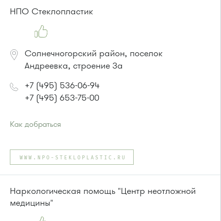
Автобус № 30
НПО Стеклопластик
Солнечногорский район, поселок
Андреевка, строение 3а
+7 (495) 536-06-94
+7 (495) 653-75-00
Как добраться
Проезд до остановки
"Андреевка"
:
Автобусы № 319, 357, 374, 495, 497.
WWW.NPO-STEKLOPLASTIC.RU
Маршрутка № 495, 497
или до остановки
"Высокое"
:
Автобусы № 357, 374, 495, 497.
Наркологическая помощь "Центр неотложной
Маршрутка № 495, 497
медицины"