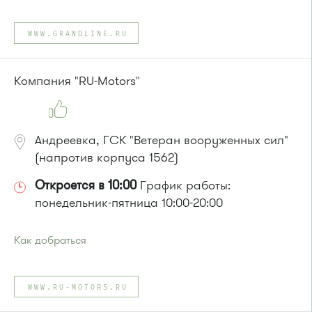
WWW.GRANDLINE.RU
Компания "RU-Motors"
Андреевка, ГСК "Ветеран вооруженных сил"
(напротив корпуса 1562)
Откроется в 10:00
График работы:
понедельник-пятница 10:00-20:00
Как добраться
Проезд до остановки
"15 микрорайон "
:
Автобусы № 17, 20.
WWW.RU-MOTORS.RU
Маршрутка № 417м, 460м, 479м, 720м
или до остановки
"Корпус 1557"
: