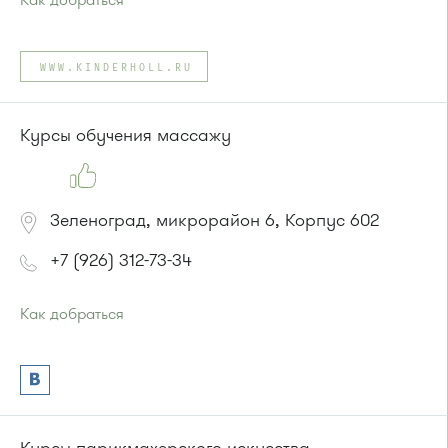
Как добраться
Проезд до остановки
"МЖК"
:
Автобус № 12.
WWW.KINDERHOLL.RU
или до остановки
"Ржавки-2"
:
Автобусы № 45, 350.
Маршрутка № 431м, 476м, 900
Курсы обучения массажу
Зеленоград, микрорайон 6, Корпус 602
+7 (926) 312-73-34
Как добраться
Проезд до остановки
"Универмаг"
:
Автобусы № 1, 2.
Маршрутка № 419м, 720м, 903
или до остановки
"Центр "Ювелир""
:
Автобусы № 1, 2, 6, 7, 10, 19.