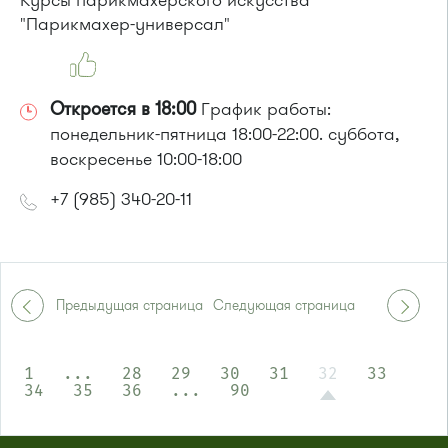
Курсы парикмахерского искусства
Маршрутка № 419м, 720м, 903
"Парикмахер-универсал"
Откроется в 18:00
График работы:
понедельник-пятница 18:00-22:00. суббота,
воскресенье 10:00-18:00
+7 (985) 340-20-11
Предыдущая страница
Следующая страница
1
...
28
29
30
31
32
33
34
35
36
...
90