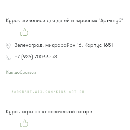
Курсы живописи для детей и взрослых "Арт-клуб"
Зеленоград, микрорайон 16, Корпус 1651
+7 (926) 700-44-43
Как добраться
Проезд до остановки
"Корпус 1649"
:
Автобус № 22.
BARONART.WIX.COM/KIDS-ART-RU
или до остановки
"Пенсионный фонд"
:
Автобусы № 22, 28, 32, 400к.
Маршрутка № 707м
Курсы игры на классической гитаре