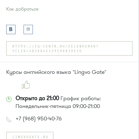
Как добраться
Проезд до остановки
"Новокрюковская улица"
:
Автобус № 5, 16, 17, 18, 20, 22.
Маршрутка № 164, 416м, 417м, 460м, 479м, 707м
или до остановки
"Дежурная аптека"
:
Автобус № 5, 17, 18, 20, 22.
HTTPS://IQ-CENTR.RU/ZELENOGRAD?
YCLID=4810842119296039536
Маршрутка № 164, 417м, 460м, 479м, 707м
Курсы английского языка "Lingvo Gate"
Открыто до 21:00
График работы:
Понедельник-пятница 09:00-21:00
+7 (968) 950-40-76
LINGVOGATE.RU