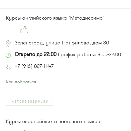
Курсы английского языка "Методиссимо"
Зеленоград, улица Панфилова, дом 30
Открыто до 22:00
График работы: 8:00-22:00
+7 (916) 827-11-47
Как добраться
Проезд до остановки
"Станция Крюково"
:
Автобусы № 1, 2, 3, 4, 9, 10, 11, 12, 13, 21, 23, 29, 31, 403, 312,
METODISSIMO.RU
377, 390, 476, 493.
Маршрутка № 127, 312, 377, 390, 476, 408м, 409м, 721м,
903, 128, 431м, 900
Курсы европейских и восточных языков
или до остановки
"10-й микрорайон"
:
Автобус № 4, 9.