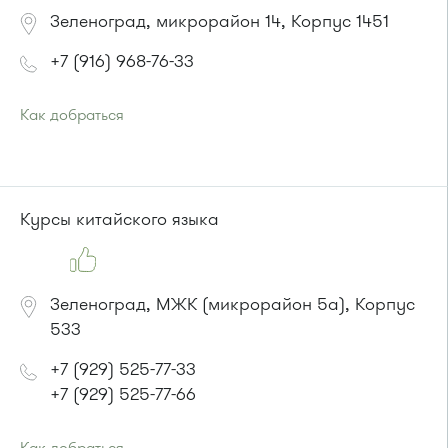
Зеленоград, микрорайон 14, Корпус 1451
+7 (916) 968-76-33
Как добраться
Проезд до остановки
"Школа искусств"
:
Автобусы № 14, 17, 18, 19, 20, 400к.
Маршрутка № 164, 417м, 419м, 476м, 479м
или до остановки
"Дворец единоборств"
:
Курсы китайского языка
Автобусы № 14, 17, 18, 19, 20, 357, 374, 400к, 495, 497.
Маршрутка № 164, 417м, 419м, 479м, 495, 497
Зеленоград, МЖК (микрорайон 5а), Корпус
533
+7 (929) 525-77-33
+7 (929) 525-77-66