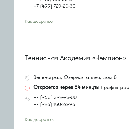
+7 (499) 729-20-30
Как добраться
Проезд до остановки
"Корпус 1649"
:
Автобус № 22.
или до остановки
"Пенсионный фонд"
:
Автобусы № 22, 28, 32, 400к.
Маршрутка № 707м
Теннисная Академия «Чемпион»
Зеленоград, Озерная аллея, дом 8
Откроется через 54 минуты
График рабо
+7 (965) 392-93-00
+7 (926) 150-26-96
Как добраться
Проезд до остановки
"Центр "Ювелир""
: