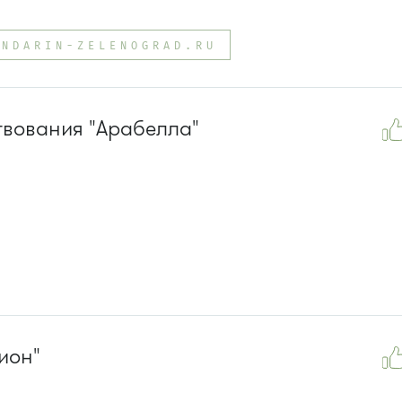
ANDARIN-ZELENOGRAD.RU
вования "Арабелла"
ион"