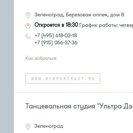
Зеленоград, Березовая аллея, дом 8
Откроется в 18:30
График работы: четверг
+7 (495) 618-03-18
+7 (915) 066-37-36
Как добраться
Проезд до остановки
"Магазин "Океан""
:
Автобусы № 400, 400э
WWW.NEWPORTRAIT.RU
или до остановки
"Дом быта"
:
Автобусы № 1, 3, 8, 11, 19, 29, 32. Маршрутки № 408м
Танцевальная студия "Ультра Дэ
Зеленоград