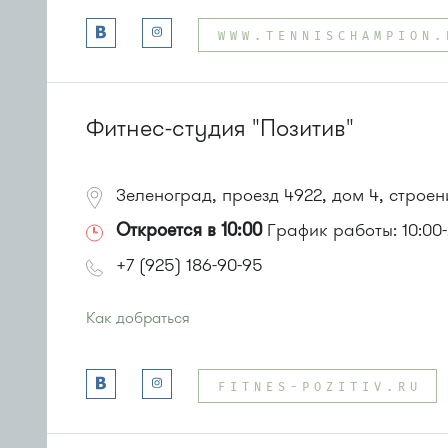
Автобусы № 1, 2, 6, 7, 10, 19.
WWW.TENNISCHAMPION.
Маршрутка № 419м, 720м, 903
или до остановки
"Городской пруд"
:
Автобус 31
Фитнес-студия "Позитив"
Зеленоград, проезд 4922, дом 4, строен
Откроется в 10:00
График работы: 10:00-
+7 (925) 186-90-95
Как добраться
Проезд до остановки
"Городской пруд"
:
Автобус 31
FITNES-POZITIV.RU
или до остановки
"Южная промзона"
:
автобус 31