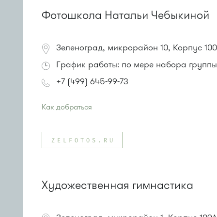
Фотошкола Натальи Чебыкиной
Зеленоград, микрорайон 10, Корпус 10
График работы: по мере набора группы
+7 (499) 645-99-73
Как добраться
Проезд до остановки
"Октябрьская"
:
Автобус № 1, 10, 11, 12, 13, 15, 23, 31.
ZELFOTOS.RU
Маршрутка № 128, 409м, 431м, 476м, 720м, 900, 903
Художественная гимнастика