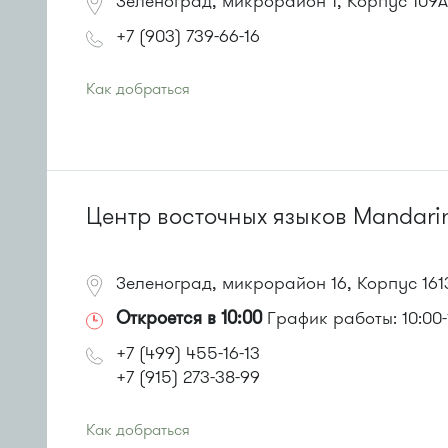
Зеленоград, микрорайон 1, Корпус 109А
+7 (903) 739-66-16
Как добраться
Проезд до остановки
"Кинотеатр "Электрон""
:
Автобусы № 1, 3, 6, 7, 9, 10, 11, 12, 31, 32, 400, 400э.
Маршрутка № 409м, 431м, 476м, 720м, 900, 903
или до остановки
"1-й Торговый центр"
:
Автобусы № 1, 3, 6, 7, 8, 10, 11, 12, 32, 29.
Центр восточных языков Mandari
Маршрутка № 408м, 476м, 720м, 900, 903
Зеленоград, микрорайон 16, Корпус 161
Откроется в 10:00
График работы: 10:00-
+7 (499) 455-16-13
+7 (915) 273-38-99
Как добраться