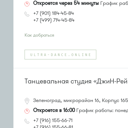
Откроется через 54 минуты
График рабо
+7 (901) 184-45-84
+7 (499) 714-45-84
Как добраться
Проезд до остановки
"16-й микрорайон"
:
Автобусы № 5, 15, 17, 20, 22, 32.
ULTRA-DANCE.ONLINE
Маршрутка № 417м, 460м, 479м, 720м
или до остановки
"Корпус 1602"
:
Автобусы № 5, 15, 17, 20, 32.
Маршрутка № 417м, 460м, 479м, 720м
Танцевальная студия «ДжиН-Ре
Зеленоград, микрорайон 16, Корпус 16
Откроется в 16:00
График работы: понед
+7 (916) 155-66-71
+7 (916) 155-66-81