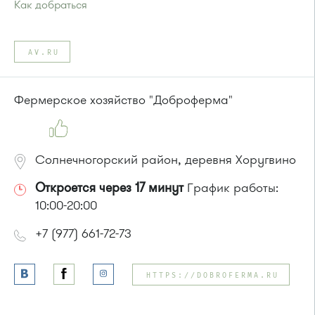
Как добраться
Проезд до остановки
"Московский проспект"
:
Автобусы № 2, 6, 10, 12, 400, 400э.
AV.RU
Маршрутка № 400, 431м, 476м, 900
или до остановки
"Ведогонь театр"
:
Автобусы № 6, 7, 10, 12, 19.
Фермерское хозяйство "Доброферма"
Маршрутка № 419м, 720м, 900, 903
Солнечногорский район, деревня Хоругвино
Откроется через 17 минут
График работы:
10:00-20:00
+7 (977) 661-72-73
HTTPS://DOBROFERMA.RU