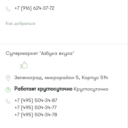
+7 (916) 624-37-72
Как добраться
Проезд до остановки
"Корпус 1602"
:
Автобусы № 5, 15, 17, 20, 32.
Супермаркет "Азбука вкуса"
Маршрутка № 417м, 460м, 479м, 720м
или до остановки
"Михайловский пруд"
:
Автобусы № 5, 15, 32.
Зеленоград, микрорайон 5, Корпус 514
Маршрутка № 460м, 720м
Работает круглосуточно
Круглосуточно
+7 (495) 504-34-87
+7 (495) 504-34-77
+7 (495) 504-34-78