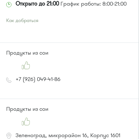
Открыто до 21:00
График работы: 8:00-21:00
Как добраться
Проезд до остановки
"Станция Крюково"
:
Автобусы № 5, 16, 17, 18, 20, 22, 366.
Маршрутка № 417м, 416м, 164, 460м, 495, 497, 460м, 479м,
707м
Продукты из сои
или до остановки
"10-й микрорайон"
:
Автобус № 4, 9.
Маршрутка № 721м
+7 (926) 049-41-86
Продукты из сои
Зеленоград, микрорайон 16, Корпус 1601