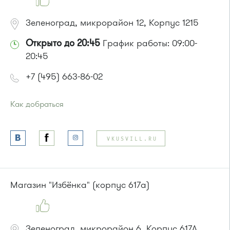
Зеленоград, микрорайон 12, Корпус 1215
Открыто до 20:45
График работы: 09:00-
20:45
+7 (495) 663-86-02
Как добраться
Проезд до остановки
"12 микрорайон"
:
Автобусы № 1, 4, 8, 10, 12, 13, 15, 23, 29, 312, 377, 390, 476,
VKUSVILL.RU
493.
Маршрутка № 127, 128, 312, 377, 390, 408м, 431м, 476, 476м,
720м, 900, 903
или до остановки
"Филаретовская улица"
:
Магазин "Избёнка" (корпус 617а)
Автобусы № 11, 29.
Зеленоград, микрорайон 6, Корпус 617А