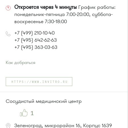
Откроется через 4 минуты
График работы:
понедельник-пятница 7:00-20:00, суббота-
воскресенье 7:30-18:00
+7 (499) 210-10-40
+7 (495) 642-62-63
+7 (495) 363-03-63
Как добраться
Проезд до остановки
"Улицу Летчицы Тарасовой"
:
Автобус № 14, 28
HTTPS://WWW.INVITRO.RU
или до остановки
"Районный суд"
:
Автобусы № 14, 15, 19.
Маршрутка № 419м, 476м, 720м
Сосудистый медицинский центр
1
Зеленоград, микрорайон 16, Корпус 1639