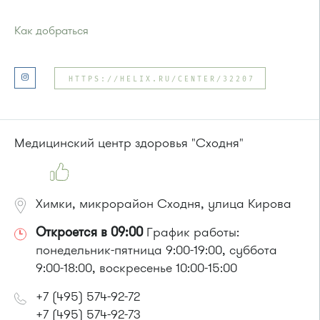
Как добраться
Проезд до остановки
"Универсам"
:
Автобусы № 2, 3, 9, 11, 19, 21, 31, 32.
HTTPS://HELIX.RU/CENTER/32207
Маршрутка № 409м, 419м
или до остановки
"Поликлиника 105"
:
Автобусы № 2, 3, 8, 11, 19, 29, 32.
Маршрутка № 408м, 419м
Медицинский центр здоровья "Сходня"
Химки, микрорайон Сходня, улица Кирова
Откроется в 09:00
График работы:
понедельник-пятница 9:00-19:00, суббота
9:00-18:00, воскресенье 10:00-15:00
+7 (495) 574-92-72
+7 (495) 574-92-73