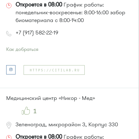
Откроется в 08:00
График работы:
понедельник-воскресенье: 8:00-16:00 забор
биоматериала с 8:00-14:00
+7 (917) 582-22-19
Как добраться
Проезд до остановки
"Корпус 1624"
:
Автобус № 22.
HTTPS://CITILAB.RU
Маршрутка № 460м * посадки нет
или до остановки
"Корпус 1620"
:
Автобус № 22.
Медицинский центр «Никор - Мед»
1
Зеленоград, микрорайон 3, Корпус 330
Откроется в 08:00
График работы: