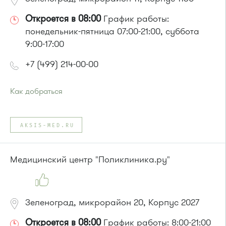
Откроется в 08:00
График работы:
понедельник-пятница 07:00-21:00, суббота
9:00-17:00
+7 (499) 214-00-00
Как добраться
Проезд до остановки
"Улица Болдов Ручей"
:
Автобус № 4
AKSIS-MED.RU
или до остановки
"12 микрорайон "
:
Автобус № 1, 9, 10, 12, 13, 15, 23, 31, 312, 377, 390, 476, 493.
Маршрутка № 127, 128, 312, 377, 390, 409м, 431м, 476, 476м,
Медицинский центр "Поликлиника.ру"
720м, 721м, 900, 903
Зеленоград, микрорайон 20, Корпус 2027
Откроется в 08:00
График работы: 8:00-21:00