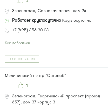
1
Зеленоград, Сосновая аллея, дом 2А
Работает круглосуточно
Круглосуточно
+7 (495) 356-30-03
Как добраться
Проезд до остановки
"Универмаг"
:
Автобусы № 1, 2.
WWW.KDC24.RU
Маршрутка № 419м, 720м, 903
или до остановки
"Дворец культуры"
:
Автобусы № 2, 6, 7, 10, 19.
Медицинский центр "Ситилаб"
Маршрутка № 419м, 476м, 720м, 903
1
Зеленоград, Георгиевский проспект (проезд
657), дом 37 корпус 3