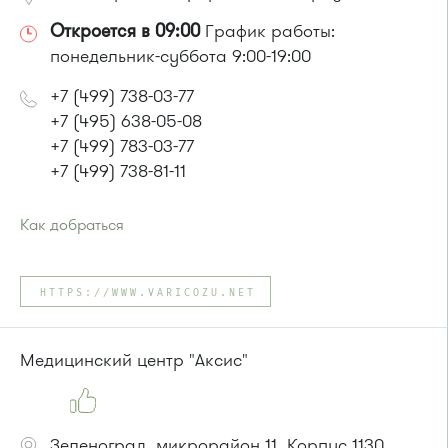
Откроется в 09:00
График работы:
понедельник-суббота 9:00-19:00
+7 (499) 738-03-77
+7 (495) 638-05-08
+7 (499) 783-03-77
+7 (499) 738-81-11
Как добраться
Проезд до остановки
"Супермаркет "Проспект""
:
Автобусы № 15, 32.
HTTPS://WWW.VARICOZU.NET
Маршрутка № 460м, 720м
или до остановки
"Рынок"
:
Автобусы № 5, 15, 32.
Медицинский центр "Аксис"
Маршрутка № 460м, 720м
Зеленоград, микрорайон 11, Корпус 1130