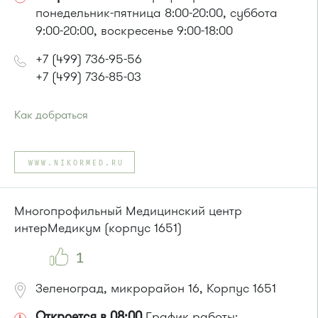
понедельник-пятница 8:00-20:00, суббота
9:00-20:00, воскресенье 9:00-18:00
+7 (499) 736-95-56
+7 (499) 736-85-03
Как добраться
Проезд до остановки
"Студенческая"
:
Автобусы № 1, 6, 7, 10, 12, 19, 400, 400э.
WWW.NIKORMED.RU
Маршрутка № 419м, 431м, 720м, 900, 903
или до остановки
"Музыкальная школа"
:
Автобусы № 6, 7, 10, 12, 19.
Многопрофильный Медицинский центр
Маршрутка № 419м, 720м, 900, 903
интерМедикум (корпус 1651)
1
Зеленоград, микрорайон 16, Корпус 1651
Откроется в 08:00
График работы: