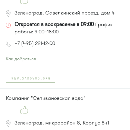
Зеленоград, Савелкинский проезд, дом 4
Откроется в воскресенье в 09:00
График
работы: 9:00–18:00
+7 (495) 221-12-00
Как добраться
Проезд до остановки
"Парк Победы"
:
Автобусы № 2, 3, 9, 11, 19, 31, 32.
WWW.SADOVOD.ORG
Маршрутка № 409м, 419м
или до остановки
"Товары для дома"
:
Автобусы № 1, 3, 8, 11, 19, 29, 32, 400, 400э.
Компания "Селивановская вода"
Маршрутка № 408м, 419м, 476м
Зеленоград, микрорайон 8, Корпус 841