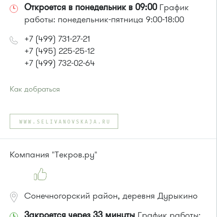
Откроется в понедельник в 09:00
График
работы: понедельник-пятница 9:00-18:00
+7 (499) 731-27-21
+7 (495) 225-25-12
+7 (499) 732-02-64
Как добраться
Проезд до остановки
"Заводская улица"
:
Автобус № 20.
WWW.SELIVANOVSKAJA.RU
Маршрутка № 460м
или до остановки
"Универсам"
:
Автобусы № 2, 3, 9, 11, 19, 21, 31, 32.
Компания "Текров.ру"
Маршрутка № 409м, 419м
Сонечногорский район, деревня Дурыкино
Закроется через 33 минуты
График работы: