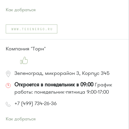
Как добраться
Проезд до остановки
"Черная грязь"
:
Автобусы № 13, 35, 36, 44, 45, 350, 400, 400э, 440.
WWW.TEXENERGO.RU
Маршрутка № 431м, 476м, 900
или до остановки
"Удачное"
:
Автобусы № 13, 35, 36, 44, 45, 350.
Компания "Торн"
Маршрутка № 431м, 476м, 900
Зеленоград, микрорайон 3, Корпус 345
Откроется в понедельник в 09:00
График
работы: понедельник-пятница 9:00-17:00
+7 (499) 734-26-36
Как добраться
Проезд до остановки
"Товары для дома"
: