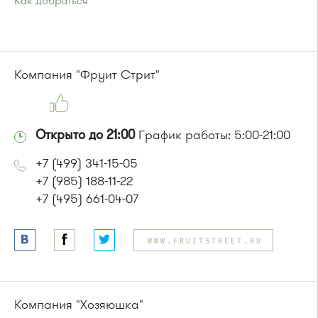
Как добраться
Проезд до остановки
"Улицу Летчицы Тарасовой"
:
Автобус № 14, 28
или до остановки
"Улица 1-го Мая"
:
Автобусы № 28, 32.
Компания "Фруит Стрит"
Открыто до 21:00
График работы: 5:00-21:00
+7 (499) 341-15-05
+7 (985) 188-11-22
+7 (495) 661-04-07
WWW.FRUITSTREET.RU
Компания "Хозяюшка"