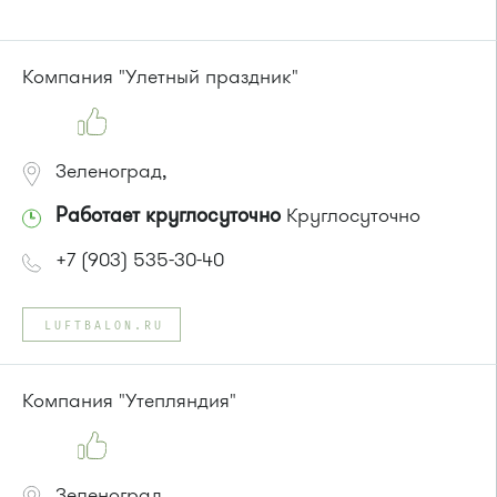
Автобусы № 3, 9, 11, 19, 31, 32.
Маршрутка № 409м, 419м, 476м
или до остановки
"Студенческая"
:
Компания "Улетный праздник"
Автобусы № 6, 7, 10, 12, 19.
Маршрутка № 419м, 720м, 900, 903
Зеленоград,
Работает круглосуточно
Круглосуточно
+7 (903) 535-30-40
LUFTBALON.RU
Компания "Утепляндия"
Зеленоград