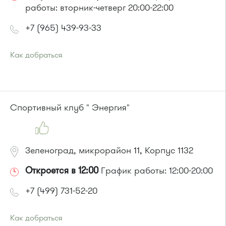
работы: вторник-четверг 20:00-22:00
+7 (965) 439-93-33
Как добраться
Проезд до остановки
"Ледовый дворец"
:
Автобусы № 28, 32, 400.
или до остановки
"Корпус 1649"
:
Автобус № 22.
Спортивный клуб " Энергия"
Зеленоград, микрорайон 11, Корпус 1132
Откроется в 12:00
График работы: 12:00-20:00
+7 (499) 731-52-20
Как добраться