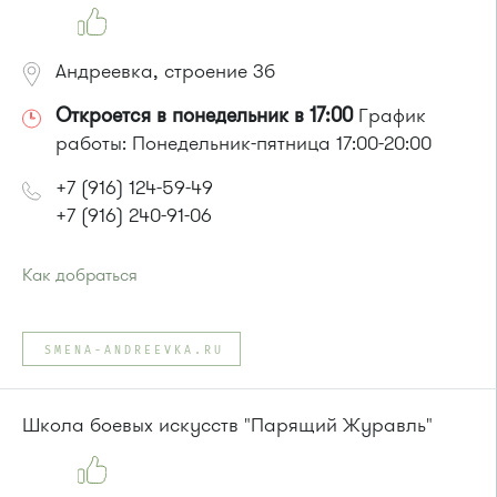
Маршрутка № 128, 312, 377
Андреевка, строение 3б
Откроется в понедельник в 17:00
График
работы: Понедельник-пятница 17:00-20:00
+7 (916) 124-59-49
+7 (916) 240-91-06
Как добраться
Проезд до остановки
"Высокое"
:
Автобусы № 357, 374, 495, 497.
SMENA-ANDREEVKA.RU
Маршрутка № 495, 497
или до остановки
"Андреевка"
:
Автобусы № 319, 357, 374, 495, 497.
Школа боевых искусств "Парящий Журавль"
Маршрутка № 495, 497