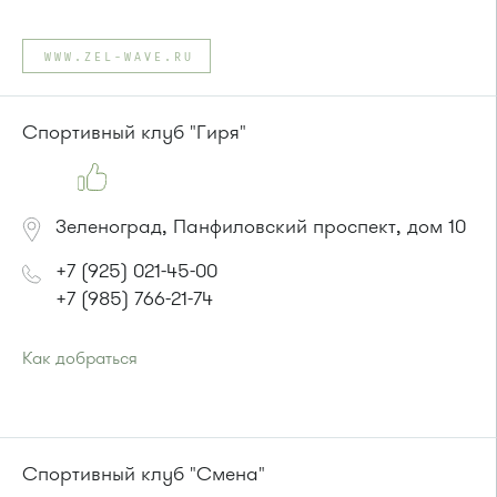
Проезд до остановки
"МГАДА"
:
Автобусы № 4, 9.
WWW.ZEL-WAVE.RU
Маршрутка № 721м
Спортивный клуб "Гиря"
Зеленоград, Панфиловский проспект, дом 10
+7 (925) 021-45-00
+7 (985) 766-21-74
Как добраться
Проезд до остановки
"1-й микрорайон"
:
Автобусы № 45, 312, 377, 390, 476, 493 .
Маршрутка № 127, 128, 312, 377, 390, 431м, 476
или до остановки
"Монумент"
:
Спортивный клуб "Смена"
Автобусы № 45, 312, 377, 440.