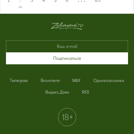
1
2
3
4
5
6
...
83
Подписаться
Телеграм
Вконтакте
MAX
Одноклассники
Яндекс.Дзен
RSS