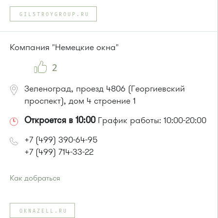
GILSTROYGROUP.RU
Компания "Немецкие окна"
2
Зеленоград, проезд 4806 (Георгиевский
проспект), дом 4 строение 1
Откроется в 10:00
График работы: 10:00-20:00
+7 (499) 390-64-95
+7 (499) 714-33-22
Как добраться
Проезд до остановки
"Южная промзона"
:
автобус 31
OKNAZELL.RU
или до остановки
"МИЭТ"
: