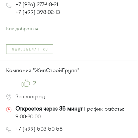
+7 (926) 277-48-21
+7 (499) 398-02-13
Как добраться
Проезд до остановки
"АЗС"
:
Автобусы № 3, 7, 13, 30
WWW.ZELNAT.RU
или до остановки
"Западная"
:
Автобусы № 7, 13, 30, 3
Компания "ЖилСтройГрупп"
2
Зеленоград
Откроется через 35 минут
График работы:
9:00-20:00
+7 (499) 503-50-58