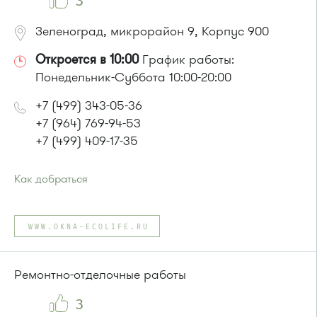
3
Зеленоград, микрорайон 9, Корпус 900
Откроется в 10:00
График работы:
Понедельник-Суббота 10:00-20:00
+7 (499) 343-05-36
+7 (964) 769-94-53
+7 (499) 409-17-35
Как добраться
Проезд до остановки
"Универсам"
:
Автобусы № 2, 3, 8, 11, 19, 21, 29.
WWW.OKNA-ECOLIFE.RU
Маршрутка № 408м, 419м
или до остановки
"Поликлиника 105"
:
Автобусы № 2, 3, 8, 11, 19, 29, 32.
Ремонтно-отделочные работы
Маршрутка № 408м, 419м
3