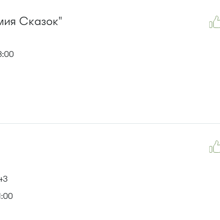
мия Сказок"
8:00
43
:00