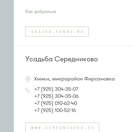
Как добраться
Проезд до остановки
"Улица 1-го Мая"
:
Автобус № 14, 32, 28
SKAZKA.KVNRU.RU
или до остановки
"Овражная улица"
:
Автобусы № 14, 32, 400к, 28
Маршрутка № 707м
Усадьба Середниково
Химки, микрорайон Фирсановка
+7 (925) 304-35-07
+7 (925) 304-35-06
+7 (925) 010-62-40
+7 (925) 100-52-16
WWW.SEREDNIKOVO.SU