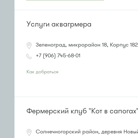
Услуги аквагрмера
Зеленоград, микрорайон 18, Корпус 18
+7 (906) 745-68-01
Как добраться
Проезд до остановки
"Новокрюковская улица"
:
Автобус № 5, 16, 17, 18, 20, 22.
Маршрутка № 164, 416м, 417м, 460м, 479м, 707м
или до остановки
"Привокзальная площадь"
:
Автобусы №№ 14, 16, 16к, 17, 20, 22, 400т, 5, 28, 18, 31
Фермерский клуб "Кот в сапогах
Маршрутки 416м, 417м, 460м, 164, 495
Солнечногорский район, деревня Новый