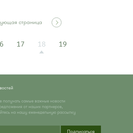
ующая страница
6
17
18
19
востей
те получать самые важные новости
редложения от наших партнеров,
йтесь на нашу еженедельную рассылку
Подписаться