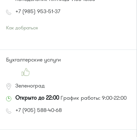
+7 (985) 953-51-37
Как добраться
Проезд до остановки
"Березка"
:
Автобусы № 3, 6, 7, 8, 9, 11, 13, 15, 23, 32, 400, 400э
или до остановки
"Автокомбинат"
:
Автобусы № 6, 8, 9, 11, 15, 23, 32, 45, 312, 377.
Бухгалтерские услуги
Маршрутка № 128, 312, 377
Зеленоград
Открыто до 22:00
График работы: 9:00-22:00
+7 (905) 588-40-68