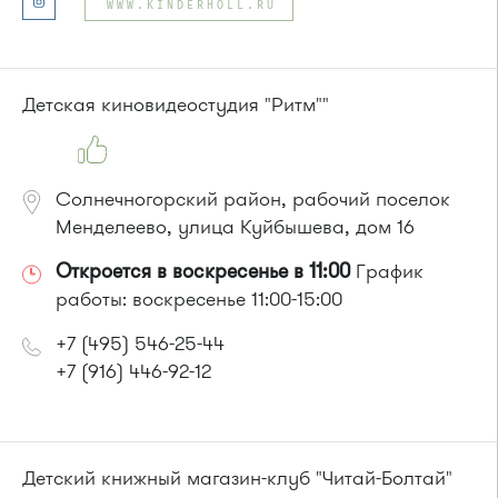
WWW.KINDERHOLL.RU
или до остановки
"Ржавки-2"
:
Автобусы № 45, 350.
Маршрутка № 431м, 476м, 900
Детская киновидеостудия "Ритм""
Солнечногорский район, рабочий поселок
Менделеево, улица Куйбышева, дом 16
Откроется в воскресенье в 11:00
График
работы: воскресенье 11:00-15:00
+7 (495) 546-25-44
+7 (916) 446-92-12
Детский книжный магазин-клуб "Читай-Болтай"