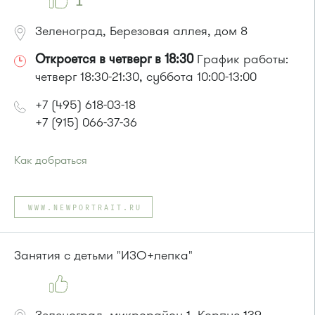
1
Зеленоград, Березовая аллея, дом 8
Откроется в четверг в 18:30
График работы:
четверг 18:30-21:30, суббота 10:00-13:00
+7 (495) 618-03-18
+7 (915) 066-37-36
Как добраться
Проезд до остановки
"Магазин "Океан""
:
Автобусы № 400, 400э
WWW.NEWPORTRAIT.RU
или до остановки
"Дом быта"
:
Автобусы № 1, 3, 8, 11, 19, 29, 32. Маршрутки № 408м, 476м
Занятия с детьми "ИЗО+лепка"