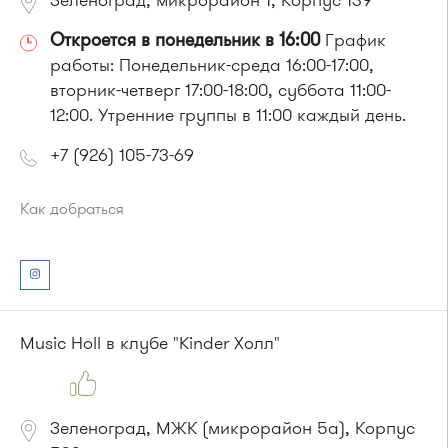
Зеленоград, микрорайон 1, Корпус 139
Откроется в понедельник в 16:00
График
работы: Понедельник-среда 16:00-17:00,
вторник-четверг 17:00-18:00, суббота 11:00-
12:00. Утренние группы в 11:00 каждый день.
+7 (926) 105-73-69
Как добраться
Проезд до остановки
"Кинотеатр "Электрон""
:
Автобусы № 1, 3, 6, 7, 9, 10, 11, 12, 31, 32, 400, 400э.
Маршрутка № 409м, 431м, 476м, 720м, 900, 903
или до остановки
"Улица Юности"
:
Автобусы № 1, 6, 7, 10, 12, 19, 400, 400э.
Music Holl в клубе "Kinder Холл"
Маршрутка № 419м, 431м, 720м, 900, 903
Зеленоград, МЖК (микрорайон 5а), Корпус