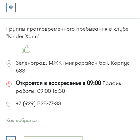
Автобусы № 1, 3, 6, 7, 9, 10, 11, 12, 31, 32, 400, 400э.
Маршрутка № 409м, 431м, 476м, 720м, 900, 903
или до остановки
"Улица Юности"
:
Автобусы № 1, 6, 7, 10, 12, 19, 400, 400э.
Группы кратковременного пребывания в клубе
Маршрутка № 419м, 431м, 720м, 900, 903
"Kinder Холл"
Зеленоград, МЖК (микрорайон 5а), Корпус
533
Откроется в воскресенье в 09:00
График
работы: 09:00-16:30
+7 (929) 525-77-33
Как добраться
Проезд до остановки
"МЖК"
:
Автобус № 12.