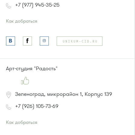
+7 (977) 945-35-25
Как добраться
Проезд до остановки
"Корпус 1649"
:
Автобус № 22.
UNIKUM-CID.RU
или до остановки
"Пенсионный фонд"
:
Автобусы № 22, 28, 32, 400к.
Маршрутка № 707м
Арт-студия "Радость"
Зеленоград, микрорайон 1, Корпус 139
+7 (926) 105-73-69
Как добраться
Проезд до остановки
"Кинотеатр "Электрон""
: