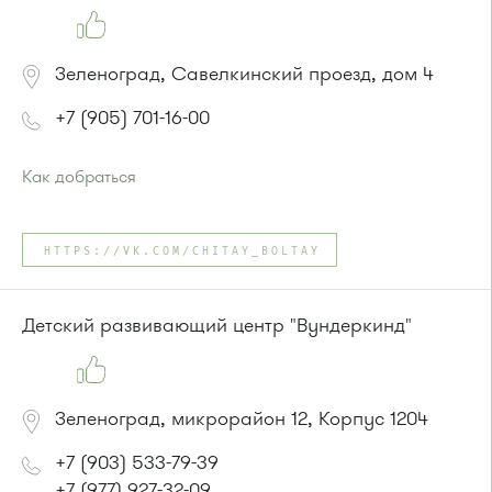
Зеленоград, Савелкинский проезд, дом 4
+7 (905) 701-16-00
Как добраться
Проезд до остановки
"Парк Победы"
:
Автобусы № 2, 3, 9, 11, 19, 31, 32.
HTTPS://VK.COM/CHITAY_BOLTAY
Маршрутка № 409м, 419м
или до остановки
"Товары для дома"
:
Автобусы № 1, 3, 8, 11, 19, 29, 32, 400, 400э.
Детский развивающий центр "Вундеркинд"
Маршрутка № 408м, 419м, 476м
Зеленоград, микрорайон 12, Корпус 1204
+7 (903) 533-79-39
+7 (977) 927-32-09