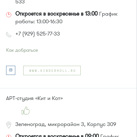
533
Откроется в воскресенье в 13:00
График
работы: 13:00-16:30
+7 (929) 525-77-33
Как добраться
Проезд до остановки
"МЖК"
:
Автобус № 12.
WWW.KINDERHOLL.RU
или до остановки
"Ржавки-2"
:
Автобусы № 45, 350.
Маршрутка № 431м, 476м, 900
АРТ-студия «Кит и Кот»
Зеленоград, микрорайон 3, Корпус 309
Откроется в воскресенье в 09:00
График