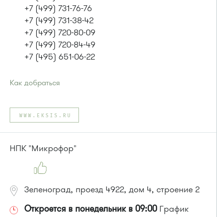
+7 (499) 731-76-76
+7 (499) 731-38-42
+7 (499) 720-80-09
+7 (499) 720-84-49
+7 (495) 651-06-22
Как добраться
Проезд до остановки
"Городской пруд"
:
Автобус 31
WWW.EKSIS.RU
или до остановки
"Южная промзона"
:
автобус 31
НПК "Микрофор"
Зеленоград, проезд 4922, дом 4, строение 2
Откроется в понедельник в 09:00
График