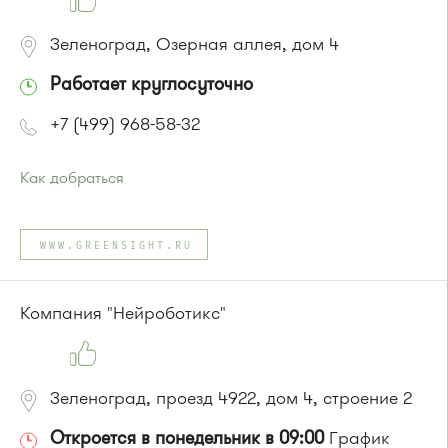
Зеленоград, Озерная аллея, дом 4
Работает круглосуточно
+7 (499) 968-58-32
Как добраться
Проезд до остановки
"Центр "Ювелир""
:
Автобусы № 1, 2, 6, 7, 10, 19.
WWW.GREENSIGHT.RU
Маршрутка № 419м, 720м, 903
или до остановки
"Озерная аллея"
:
Автобусы № 1, 2, 7.
Компания "Нейроботикс"
Маршрутка № 419м, 720м, 903
Зеленоград, проезд 4922, дом 4, строение 2
Откроется в понедельник в 09:00
График