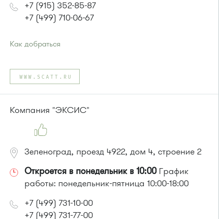
+7 (915) 352-85-87
+7 (499) 710-06-67
Как добраться
Проезд до остановки
"Высокое"
:
Автобусы № 357, 374, 495, 497.
WWW.SCATT.RU
Маршрутка № 495, 497
или до остановки
"Андреевка"
:
Автобусы № 319, 357, 374, 495, 497.
Компания "ЭКСИС"
Маршрутка № 495, 497
Зеленоград, проезд 4922, дом 4, строение 2
Откроется в понедельник в 10:00
График
работы: понедельник-пятница 10:00-18:00
+7 (499) 731-10-00
+7 (499) 731-77-00