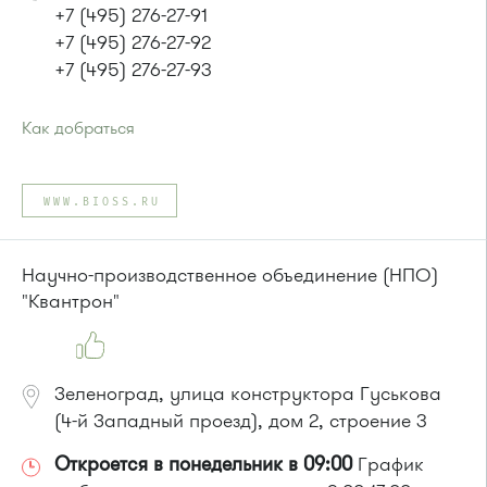
+7 (495) 276-27-91
+7 (495) 276-27-92
+7 (495) 276-27-93
Как добраться
Проезд до остановки
"Фабрика-прачечная"
:
Автобусы № 1, 2, 7.
WWW.BIOSS.RU
Маршрутка № 419м, 720м, 903
или до остановки
"Водоканал"
:
Автобусы № 1, 2, 7.
Научно-производственное объединение (НПО)
Маршрутка № 419м, 720м, 903
"Квантрон"
Зеленоград, улица конструктора Гуськова
(4-й Западный проезд), дом 2, строение 3
Откроется в понедельник в 09:00
График