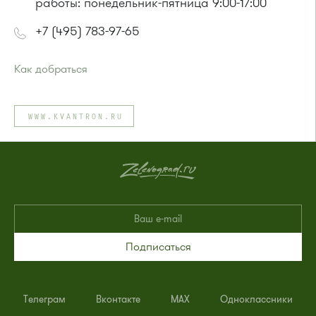
работы: понедельник-пятница 9:00-17:00
+7 (495) 783-97-65
Как добраться
Проезд до остановки
"41-й километр"
:
Автобусы № 8, 9.
WWW.KVANTRON.RU
или до остановки
"Поворот на Крюково"
:
Автобусы № 45, 312, 377.
Маршрутка № 128, 312, 377
Подписаться
Телеграм
Вконтакте
MAX
Одноклассники