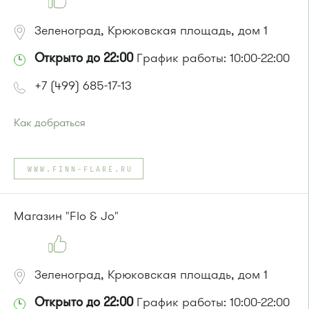
Зеленоград, Крюковская площадь, дом 1
Открыто до 22:00
График работы: 10:00-22:00
+7 (499) 685-17-13
Как добраться
Проезд до остановки
"10-й микрорайон"
:
Автобус № 4, 9.
WWW.FINN-FLARE.RU
Маршрутка № 721м
или до остановки
"Станция Крюково"
:
Автобусы № 1, 2, 3, 4, 9, 10, 11, 12, 13, 21, 23, 29, 31, 403, 312,
Магазин "Flo & Jo"
377, 390, 476, 493.
Маршрутка № 127, 312, 377, 390, 476, 408м, 409м, 721м,
903, 128, 431м, 900
Зеленоград, Крюковская площадь, дом 1
Открыто до 22:00
График работы: 10:00-22:00