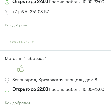
Открыто до 22:00
График работы: 10:00-22:00
+7 (495) 276-03-57
Как добраться
Проезд до остановки
"10-й микрорайон"
:
Автобус № 4, 9.
WWW.SELA.RU
Маршрутка № 721м
или до остановки
"Станция Крюково"
:
Автобусы № 1, 2, 3, 4, 9, 10, 11, 12, 13, 21, 23, 29, 31, 403, 312,
Магазин "Tabaccos"
377, 390, 476, 493.
Маршрутка № 127, 312, 377, 390, 476, 408м, 409м, 721м,
903, 128, 431м, 900
Зеленоград, Крюковская площадь, дом 8
Открыто до 22:00
График работы: 10:00-22:00
Как добраться
Проезд до остановки
"Станция Крюково"
: