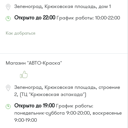
Зеленоград, Крюковская площадь, дом 1
Открыто до 22:00
График работы: 10:00-22:00
Как добраться
Проезд до остановки
"10-й микрорайон"
:
Автобус № 4, 9.
Маршрутка № 721м
или до остановки
"Станция Крюково"
:
Магазин "АВТО-Краска"
Автобусы № 1, 2, 3, 4, 9, 10, 11, 12, 13, 21, 23, 29, 31, 403, 312,
377, 390, 476, 493.
Маршрутка № 127, 312, 377, 390, 476, 408м, 409м, 721м,
903, 128, 431м, 900
Зеленоград, Крюковская площадь, строение
2, (ТЦ "Крюковская эстакада")
Открыто до 19:00
График работы:
понедельник-суббота 9:00-20:00, воскресенье
9:00-19:00