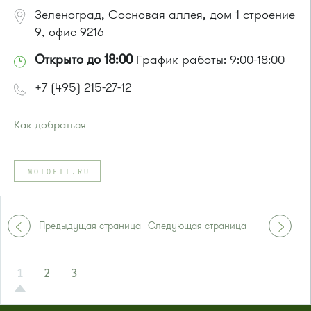
Зеленоград, Сосновая аллея, дом 1 строение
9, офис 9216
Открыто до 18:00
График работы: 9:00-18:00
+7 (495) 215-27-12
Как добраться
Проезд до остановки
"Оранжерея"
:
Автобусы № 1, 2, 7.
MOTOFIT.RU
Маршрутка № 903
или до остановки
"Фабрика-прачечная"
:
Автобусы № 1, 2, 7.
Маршрутка № 419м, 720м, 903
Предыдущая страница
Следующая страница
1
2
3