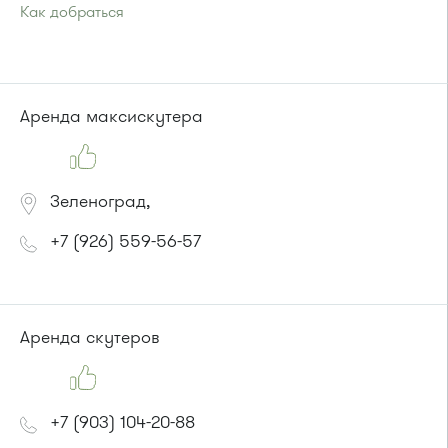
Как добраться
Проезд до остановки
"16-й микрорайон"
:
Автобусы № 5, 15, 17, 20, 22, 32.
Маршрутка № 417м, 460м, 479м, 720м
или до остановки
"Корпус 1602"
:
Аренда максискутера
Автобусы № 5, 15, 17, 20, 32.
Маршрутка № 417м, 460м, 479м, 720м
Зеленоград,
+7 (926) 559-56-57
Аренда скутеров
+7 (903) 104-20-88