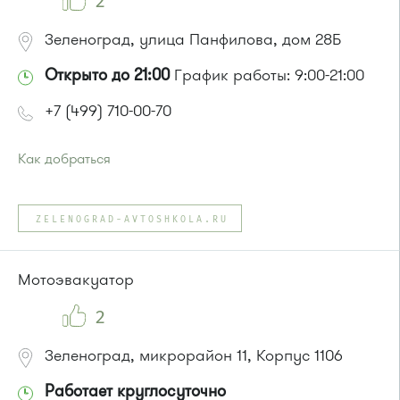
2
Зеленоград, улица Панфилова, дом 28Б
Открыто до 21:00
График работы: 9:00-21:00
+7 (499) 710-00-70
Как добраться
Проезд до остановки
"Новокрюковская улица"
:
Автобус № 5, 16, 17, 18, 20, 22.
ZELENOGRAD-AVTOSHKOLA.RU
Маршрутка № 164, 416м, 417м, 460м, 479м, 707м
или до остановки
"Исторический музей"
:
Автобус № 4, 9.
Мотоэвакуатор
Маршрутка № 721м
2
Зеленоград, микрорайон 11, Корпус 1106
Работает круглосуточно