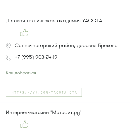
Детская техническая академия YACOTA
Солнечногорский район, деревня Брехово
+7 (995) 903-24-19
Как добраться
Проезд до остановки
"Брехово / Ярмарка ГОШ"
:
Автобус №366
HTTPS://VK.COM/YACOTA_DTA
Маршрутка №460М
или до остановки
"Брехово 2 "
:
Автобус №366
Интернет-магазин "Мотофит.ру"
Маршрутка № 460м, 479м, 707м