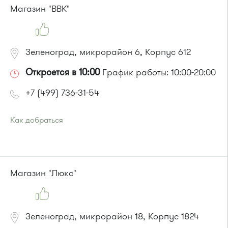
Маршрутка № 127, 312, 377, 390, 476, 408м, 409м, 721м,
Магазин "ВВК"
903, 128, 431м, 900
или до остановки
"Привокзальная площадь"
:
Автобусы № 14, 16, 20, 400т, 28.
Маршрутки: 460м, 707м, Ашан-1, Ашан-2
Зеленоград, микрорайон 6, Корпус 612
Откроется в 10:00
График работы: 10:00-20:00
+7 (499) 736-31-54
Как добраться
Проезд до остановки
"7-й Торговый центр"
:
Автобусы № 1, 2, 6, 7, 10, 19.
Маршрутка № 419м, 720м, 903
Магазин "Люкс"
Зеленоград, микрорайон 18, Корпус 1824