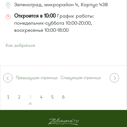
Зеленоград, микрорайон 4, Корпус 438
Откроется в 10:00
График работы:
понедельник-суббота 10:00-20:00,
воскресенье 10:00-18:00
Как добраться
Проезд до остановки
"Товары для дома"
:
Автобусы № 3, 9, 11, 19, 31, 32.
Маршрутка № 409м, 419м, 476м
или до остановки
"Дом быта"
:
Предыдущая страница
Следующая страница
Автобусы № 1, 3, 8, 11, 19, 29, 32. Маршрутки № 408м, 476м
1
2
3
4
5
6