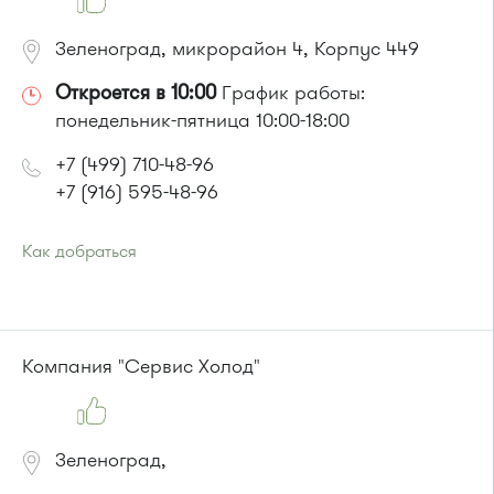
Зеленоград, микрорайон 4, Корпус 449
Откроется в 10:00
График работы:
понедельник-пятница 10:00-18:00
+7 (499) 710-48-96
+7 (916) 595-48-96
Как добраться
Проезд до остановки
"Парк Победы "
:
Автобусы № 2, 3, 8, 11, 19, 29, 32.
Маршрутка № 408м, 419м
или до остановки
"Товары для дома"
:
Компания "Сервис Холод"
Автобусы № 1, 3, 8, 11, 19, 29, 32, 400, 400э.
Маршрутка № 408м, 419м, 476м
Зеленоград,