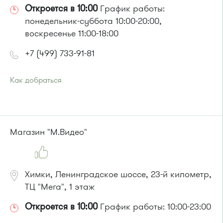
Откроется в 10:00
График работы:
понедельник-суббота 10:00-20:00,
воскресенье 11:00-18:00
+7 (499) 733-91-81
Как добраться
Проезд до остановки
"Новокрюковская улица"
:
Автобус № 5, 16, 17, 18, 20, 22.
Маршрутка № 164, 416м, 417м, 460м, 479м, 707м
или до остановки
"Дежурная аптека"
:
Магазин "М.Видео"
Автобус № 5, 17, 18, 20, 22.
Маршрутка № 164, 417м, 460м, 479м, 707м
Химки, Ленинградское шоссе, 23-й километр,
ТЦ "Мега", 1 этаж
Откроется в 10:00
График работы: 10:00-23:00