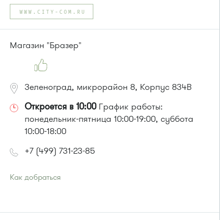
Автобусы № 1, 3, 6, 7, 8, 10, 11, 12, 29, 32.
WWW.CITY-COM.RU
Маршрутка № 408м, 476м, 720м, 900, 903
или до остановки
"Детский мир"
:
Магазин "Бразер"
Автобусы № 1, 3, 8, 11, 19, 29, 32.
Маршрутка № 408м, 419м, 476м
Зеленоград, микрорайон 8, Корпус 834В
Откроется в 10:00
График работы:
понедельник-пятница 10:00-19:00, суббота
10:00-18:00
+7 (499) 731-23-85
Как добраться
Проезд до остановки
"Станция Крюково"
:
Автобусы № 1, 2, 3, 4, 9, 10, 11, 12, 13, 21, 23, 29, 31, 403, 312,
377, 390, 476, 493.