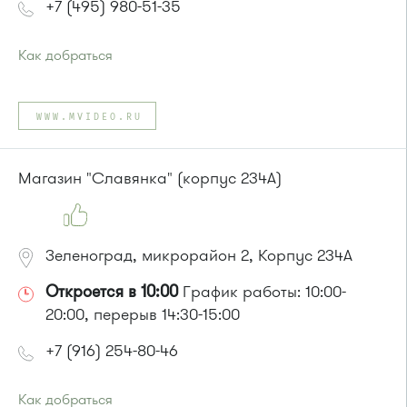
+7 (495) 980-51-35
Как добраться
Проезд до остановки
"Монумент / ИКЕА"
:
Автобусы № 30, 43, 350, 400, 400э, 440, 817, 851, 851э,
WWW.MVIDEO.RU
905.
Маршрутка № 431м, 476м, 900
Магазин "Славянка" (корпус 234А)
Зеленоград, микрорайон 2, Корпус 234А
Откроется в 10:00
График работы: 10:00-
20:00, перерыв 14:30-15:00
+7 (916) 254-80-46
Как добраться