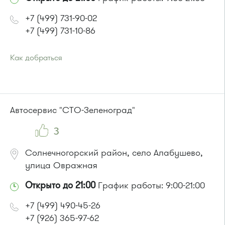
+7 (499) 731-90-02
+7 (499) 731-10-86
Как добраться
Проезд до остановки
"Малино"
:
Автобус № 20.
или до остановки
"Кутузово"
:
Автобус № 366.
Автосервис "СТО-Зеленоград"
Маршрутка № 460м, 707м
3
Солнечногорский район, село Алабушево,
улица Овражная
Открыто до 21:00
График работы: 9:00-21:00
+7 (499) 490-45-26
+7 (926) 365-97-62