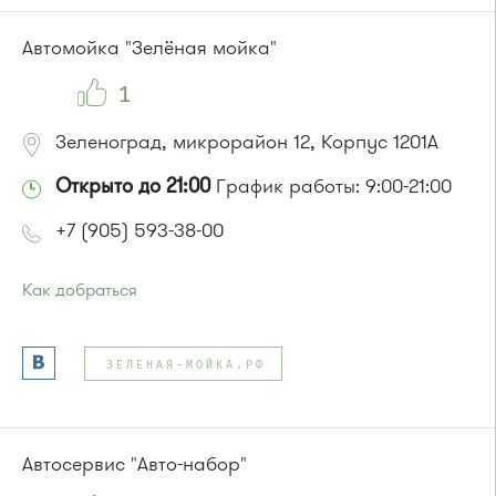
Автомойка "Зелёная мойка"
1
Зеленоград, микрорайон 12, Корпус 1201А
Открыто до 21:00
График работы: 9:00-21:00
+7 (905) 593-38-00
Как добраться
Проезд до остановки
"12 микрорайон "
:
Автобус № 1, 9, 10, 12, 13, 15, 23, 31, 312, 377, 390, 476, 493.
ЗЕЛЕНАЯ-МОЙКА.РФ
Маршрутка № 127, 128, 312, 377, 390, 409м, 431м, 476, 476м,
720м, 721м, 900, 903
или до остановки
"Филаретовская улица"
:
Автобусы № 11, 29.
Автосервис "Авто-набор"