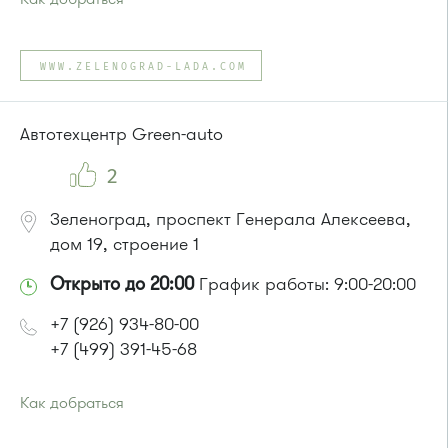
Проезд до остановки
"Фабрика-прачечная"
:
Автобусы № 1, 2, 7.
WWW.ZELENOGRAD-LADA.COM
Маршрутка № 419м, 720м, 903
или до остановки
"Оранжерея"
:
Автобусы № 1, 2, 7.
Автотехцентр Green-auto
Маршрутка № 903
2
Зеленоград, проспект Генерала Алексеева,
дом 19, строение 1
Открыто до 20:00
График работы: 9:00-20:00
+7 (926) 934-80-00
+7 (499) 391-45-68
Как добраться
Проезд до остановки
"АЗС"
: