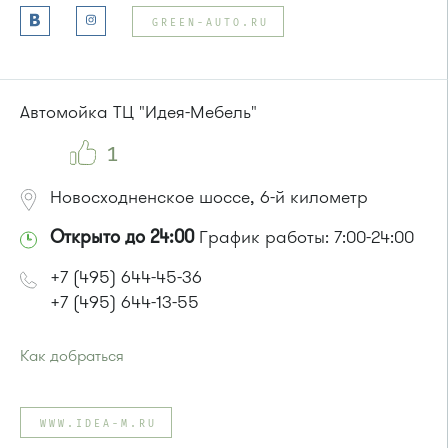
Автобусы № 3, 7, 13, 30
GREEN-AUTO.RU
или до остановки
"Западная"
:
Автобусы № 7, 13, 30, 3
Aвтомойка ТЦ "Идея-Мебель"
1
Новосходненское шоссе, 6-й километр
Открыто до 24:00
График работы: 7:00-24:00
+7 (495) 644-45-36
+7 (495) 644-13-55
Как добраться
Проезд до остановки
"Платформа Планерная"
:
Автобусы № 30, 400, 440, 817, 905.
WWW.IDEA-M.RU
Маршрутка № 431м, 476м, 900