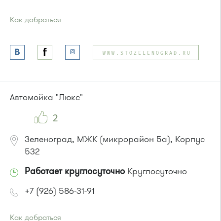
Как добраться
Проезд до остановки
"Центральная улица"
:
Автобус № 18.
WWW.STOZELENOGRAD.RU
Маршрутка № 164
или до остановки
"Школа"
:
Автобус № 18 .
Маршрутка № 164
Автомойка "Люкс"
2
Зеленоград, МЖК (микрорайон 5а), Корпус
532
Работает круглосуточно
Круглосуточно
+7 (926) 586-31-91
Как добраться