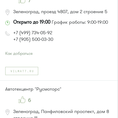
7
Зеленоград, проезд 4807, дом 2 строение 5
Открыто до 19:00
График работы: 9:00-19:00
+7 (499) 734-05-92
+7 (905) 500-03-30
Как добраться
Проезд до остановки
"Фабрика-прачечная"
:
Автобусы № 1, 2, 7.
VILMATT.RU
Маршрутка № 419м, 720м, 903
или до остановки
"Оранжерея"
:
Автобусы № 1, 2, 7.
Автотехцентр "Русмоторс"
Маршрутка № 903
6
Зеленоград, Панфиловский проспект, дом 8