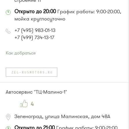
строение 11
Открыто до 20:00
График работы: 9:00-20:00,
мойка круглосуточно
+7 (495) 983-01-13
+7 (499) 734-13-17
Как добраться
Проезд до остановки
"Монумент"
:
Автобусы № 45, 312, 377, 440.
ZEL-RUSMOTORS.RU
Маршрутка № 128, 312, 377
или до остановки
"41-й километр"
:
Автобусы № 8, 9.
Автосервис "ТЦ-Малино-1"
4
Зеленоград, улица Малинская, дом 48А
Открыто до 21:00
График работы: 9:00-21:00