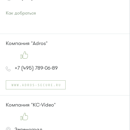
Как добраться
Проезд до остановки
"Южная промзона"
:
автобус 31
или до остановки
"МИЭТ"
:
Автобусы № 2, 3, 9, 11, 19, 31, 32.
Компания "Adros"
Маршрутка № 409м, 419м
+7 (495) 789-06-89
WWW.ADROS-SECURE.RU
Компания "KC-Video"
Зеленоград