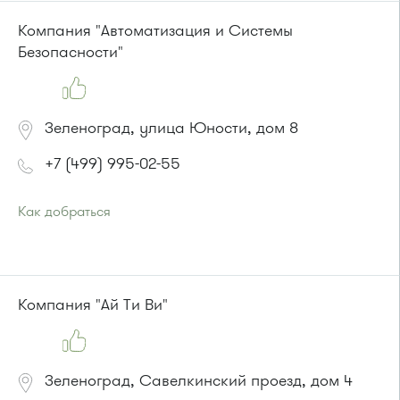
или до остановки
"Товары для дома"
:
Автобусы № 1, 3, 8, 11, 19, 29, 32, 400, 400э.
Компания "Автоматизация и Системы
Маршрутка № 408м, 419м, 476м
Безопасности"
Зеленоград, улица Юности, дом 8
+7 (499) 995-02-55
Как добраться
Проезд до остановки
"Студенческая"
:
Автобусы № 1, 6, 7, 10, 12, 19, 400, 400э.
Маршрутка № 419м, 431м, 720м, 900, 903
Компания "Ай Ти Ви"
Зеленоград, Савелкинский проезд, дом 4