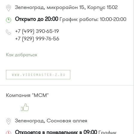
Маршрутка № 721м
Зеленоград, микрорайон 15, Корпус 1502
Открыто до 20:00
График работы: 10:00-20:00
+7 (499) 390-65-19
+7 (929) 999-76-56
Как добраться
Проезд до остановки
"Корпус 1407"
:
Автобусы № 14, 17, 18, 19, 20, 400к.
WWW.VIDEOMASTER-Z.RU
Маршрутка № 164, 417м, 419м, 479м
или до остановки
"Дворец единоборств"
:
Автобусы № 14, 17, 18, 19, 20, 357, 374, 400к, 495, 497.
Компания "МСМ"
Маршрутка № 164, 417м, 419м, 476м, 479м, 495, 497
Зеленоград, Сосновая аллея
Откроется в понедельник в 09:00
График