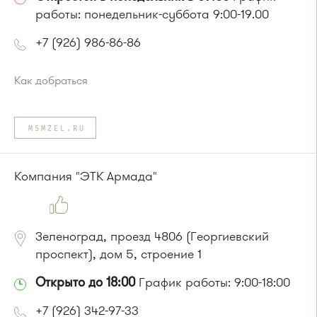
работы: понедельник-суббота 9:00-19.00
+7 (926) 986-86-86
Как добраться
Проезд до остановки
"Водоканал"
:
Автобусы № 1, 2, 7.
MSMZEL.RU
Маршрутка № 419м, 720м, 903
или до остановки
"Фабрика-прачечная"
:
Автобусы № 1, 2, 7.
Компания "ЭТК Армада"
Маршрутка № 419м, 720м, 903
Зеленоград, проезд 4806 (Георгиевский
проспект), дом 5, строение 1
Открыто до 18:00
График работы: 9:00-18:00
+7 (926) 342-97-33