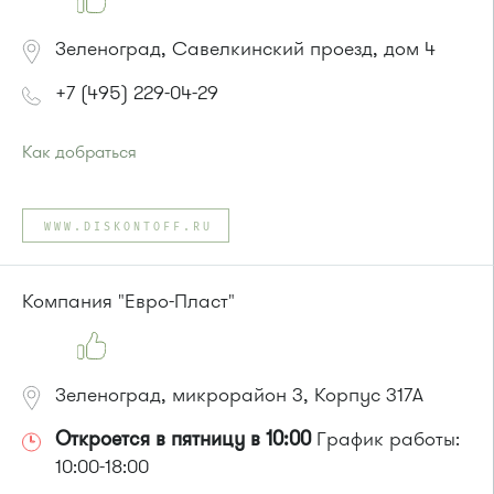
Зеленоград, Савелкинский проезд, дом 4
+7 (495) 229-04-29
Как добраться
Проезд до остановки
"Парк Победы"
:
Автобусы № 2, 3, 9, 11, 19, 31, 32.
WWW.DISKONTOFF.RU
Маршрутка № 409м, 419м
или до остановки
"Товары для дома"
:
Автобусы № 1, 3, 8, 11, 19, 29, 32, 400, 400э.
Компания "Евро-Пласт"
Маршрутка № 408м, 419м, 476м
Зеленоград, микрорайон 3, Корпус 317А
Откроется в пятницу в 10:00
График работы:
10:00-18:00