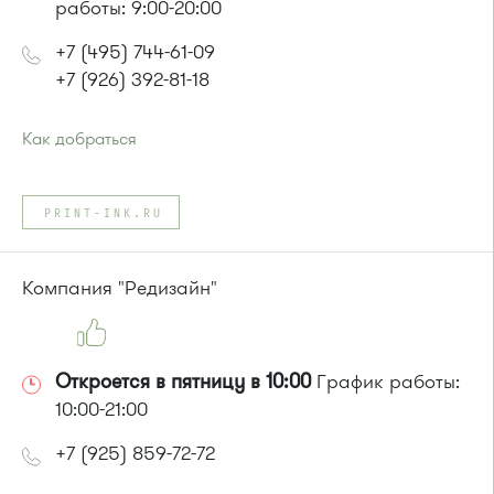
работы: 9:00-20:00
+7 (495) 744-61-09
+7 (926) 392-81-18
Как добраться
Проезд до остановки
"Центр занятости населения"
:
Автобусы № 5, 14, 19, 22, 400к.
PRINT-INK.RU
Маршрутка № 419м, 460м, 476м, 707м
или до остановки
"Дежурная аптека"
:
Автобус № 5, 17, 18, 20, 22.
Компания "Редизайн"
Маршрутка № 164, 417м, 460м, 479м, 707м
Откроется в пятницу в 10:00
График работы:
10:00-21:00
+7 (925) 859-72-72