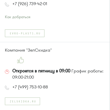
+7 (926) 739-42-01
Как добраться
Проезд до остановки
"Дом быта"
:
Автобусы № 3, 9, 11, 19, 31, 32.
EVRO-PLAST1.RU
Маршрутка № 409м, 419м, 476м
или до остановки
"Музыкальная школа"
:
Автобусы № 6, 7, 10, 12, 19.
Компания "ЗелСкидка"
Маршрутка № 419м, 720м, 900, 903
Откроется в пятницу в 09:00
График работы:
09:00-21:00
+7 (499) 753-10-88
ZELSKIDKA.RU