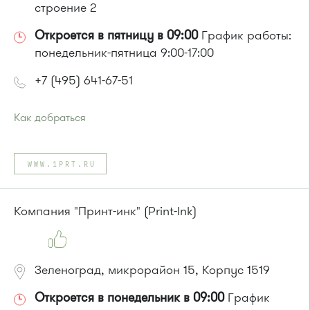
строение 2
Откроется в пятницу в 09:00
График работы:
понедельник-пятница 9:00-17:00
+7 (495) 641-67-51
Как добраться
Проезд до остановки
"Автобаза"
:
Автобусы № 3, 7, 13, 30
WWW.1PRT.RU
или до остановки
"Западная"
:
Автобусы № 7, 13, 30, 3
Компания "Принт-инк" (Print-Ink)
Зеленоград, микрорайон 15, Корпус 1519
Откроется в понедельник в 09:00
График