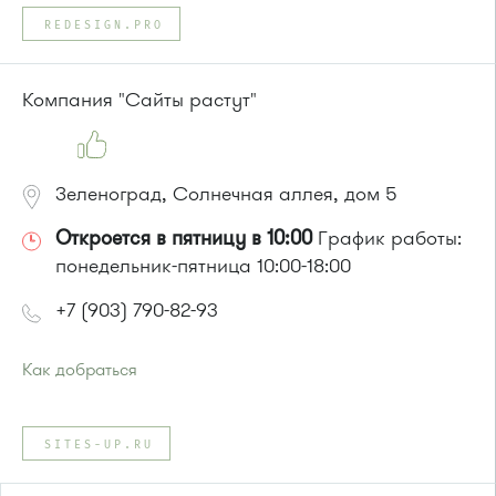
REDESIGN.PRO
Компания "Сайты растут"
Зеленоград, Солнечная аллея, дом 5
Откроется в пятницу в 10:00
График работы:
понедельник-пятница 10:00-18:00
+7 (903) 790-82-93
Как добраться
Проезд до остановки
"Солнечная аллея"
:
Автобус № 2, 3, 8, 11, 19, 29, 32.
SITES-UP.RU
Маршрутка № 408м, 419м
или до остановки
"МИЭТ"
: