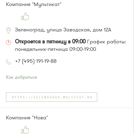
Компания "Мультикат"
Зеленоград, улица Заводская, дом 12А
Откроется в пятницу в 09:00
График работы:
понедельник-пятница 09:00-19:00
+7 (495) 191-19-88
Как добраться
Проезд до остановки
"Заводская улица"
:
Автобус № 20.
HTTPS://ZELENOGRAD.MULTICUT.RU
Маршрутка № 460м
или до остановки
"Улица 1-го Мая"
:
Автобусы № 28, 32.
Компания "Нова"