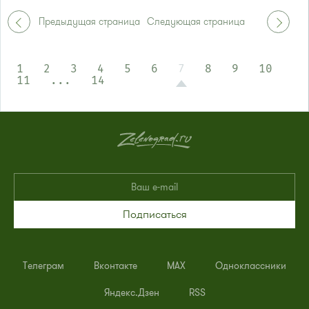
Автобусы № 2, 3, 8, 11, 19, 29, 32.
Маршрутка № 408м, 419м
Предыдущая страница
Следующая страница
1
2
3
4
5
6
7
8
9
10
11
...
14
Подписаться
Телеграм
Вконтакте
MAX
Одноклассники
Яндекс.Дзен
RSS