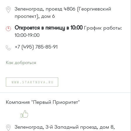
Зеленоград, проезд 4806 (Георгиевский
проспект), дом 6
Откроется в пятницу в 10:00
График работы:
10:00-19:00
+7 (495) 785-85-91
Как добраться
Проезд до остановки
"Южная промзона"
:
автобус 31
WWW.STARTNOVA.RU
или до остановки
"МИЭТ"
:
Автобусы № 2, 3, 9, 11, 19, 31, 32.
Маршрутка № 409м, 419м
Компания "Первый Приоритет"
Зеленоград, 3-й Западный проезд, дом 8,