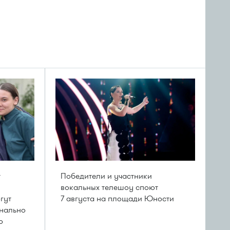
т
Победители и участники
вокальных телешоу споют
гут
7 августа на площади Юности
нально
ю