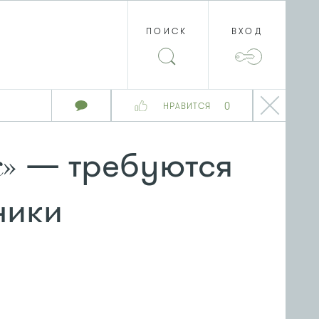
ПОИСК
ВХОД
0
НРАВИТСЯ
— требуются
»
ники