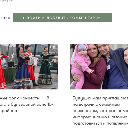
е выбран
+
ВОЙТИ И ДОБАВИТЬ КОММЕНТАРИЙ
ЛЕНИЯ
ные фолк-концерты — 8
Будущих мам приглашаю
уста в бульварной зоне 16-
на встречи с семейным
рорайона
психологом, которые помо
информационно и эмоцио
подготовиться к появлени