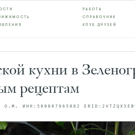
ОСТИ
РАБОТА
ВИЖИМОСТЬ
СПРАВОЧНИК
ЯВЛЕНИЯ
КЛУБ ДРУЗЕЙ
кой кухни в Зеленог
ым рецептам
А О.М. ИНН:500807965882 ERID:2VTZQX5EB