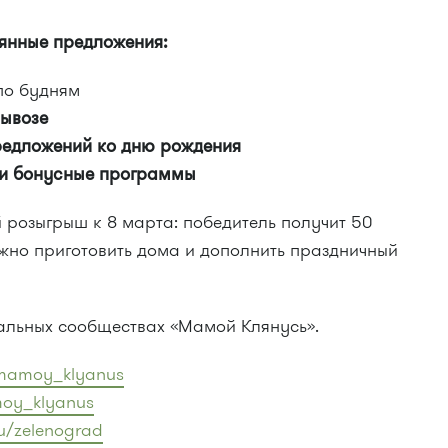
янные предложения:
о будням
вывозе
редложений ко дню рождения
и бонусные программы
 розыгрыш к 8 марта: победитель получит 50
жно приготовить дома и дополнить праздничный
альных сообществах «Мамой Клянусь».
/mamoy_klyanus
moy_klyanus
u/zelenograd