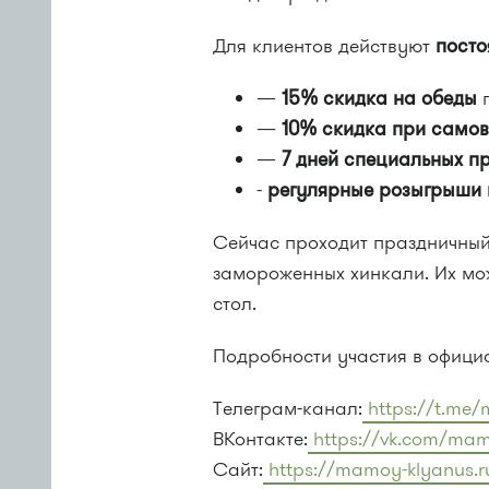
Для клиентов действуют
посто
—
15% скидка на обеды
п
—
10% скидка при само
—
7 дней специальных п
-
регулярные розыгрыши 
Сейчас проходит праздничный
замороженных хинкали. Их мо
стол.
Подробности участия в офици
Телеграм-канал:
https://t.me
ВКонтакте:
https://vk.com/ma
Сайт:
https://mamoy-klyanus.r