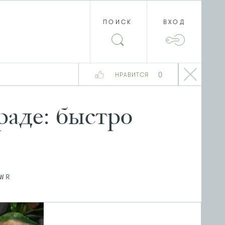
ПОИСК
ВХОД
0
НРАВИТСЯ
раде: быстро
WR