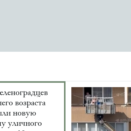
еленоградцев
его возраста
ыли новую
пу уличного