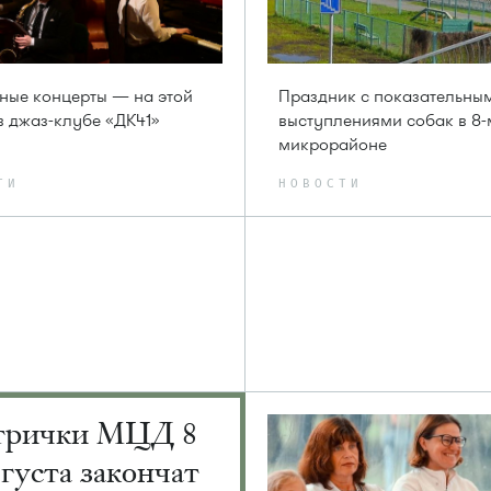
ные концерты — на этой
Праздник с показательны
в джаз-клубе «ДК41»
выступлениями собак в 8-
микрорайоне
ТИ
НОВОСТИ
трички МЦД 8
вгуста закончат