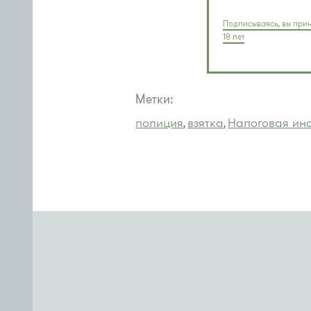
Подписываясь, вы прин
18 лет
Метки:
полиция
взятка
Налоговая ин
,
,