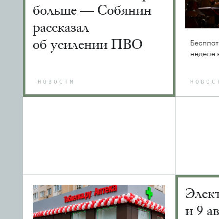
больше — Собянин
рассказал
об усилении ПВО
Бесплат
неделе 
НОВОСТИ
НОВОС
Элек
и 9 а