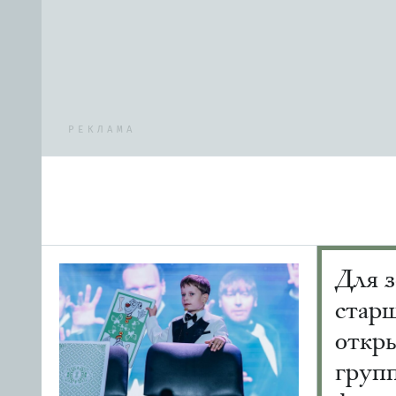
РЕКЛАМА
Для з
старш
откр
груп