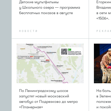
Детские мультфильмы
Егоркин
у Школьного озера — программа
Владим
бесплатных показов в августе
в сети 
«1506».
НОВОСТИ
РЕКЛА
По Ленинградскому шоссе
На бол
запустят новый московский
в Зелен
автобус от Подрезково до метро
положе
«Планерная»
и покой