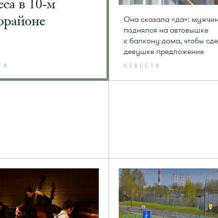
са в 10-м
орайоне
Она сказала «да»: мужчи
поднялся на автовышке
к балкону дома, чтобы сде
девушке предложение
ТИ
НОВОСТИ