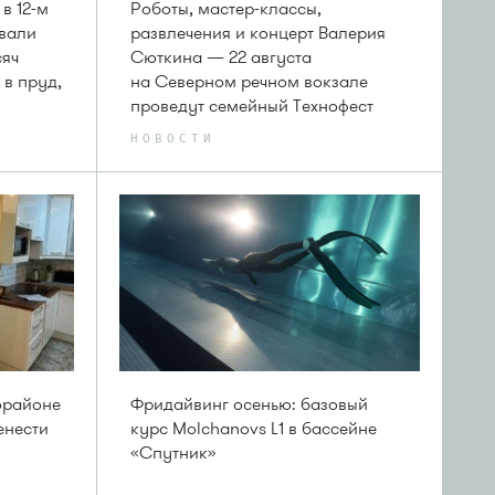
в 12-м
Роботы, мастер-классы,
вали
развлечения и концерт Валерия
сяч
Сюткина — 22 августа
 в пруд,
на Северном речном вокзале
проведут семейный Технофест
НОВОСТИ
орайоне
Фридайвинг осенью: базовый
енести
курс Molchanovs L1 в бассейне
«Спутник»