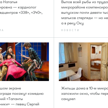
а Наталья
Вылов всей рыбы из пруда 
ировна — кардиолог
микрорайоне компенсиро
медцентров «338», «340»,
выпуском почти девяти ты
мальков стерляди — но не
а в реку Оку
МА
НОВОСТИ
ьшом экране
Жильцы дома в 10-м микр
ограде покажут комедию
заложили окно, чтобы пер
ний «Таланты
санузел
ники» — певец Сергей