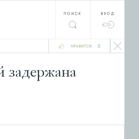
ПОИСК
ВХОД
0
НРАВИТСЯ
й задержана