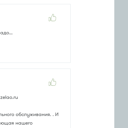
адо...
zelao.ru
льного обслуживания. . И
дующая нашего