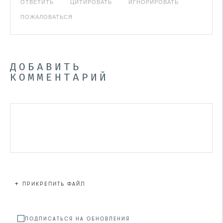
ОТВЕТИТЬ
ЦИТИРОВАТЬ
ИГНОРИРОВАТЬ
ПОЖАЛОВАТЬСЯ
ДОБАВИТЬ
КОММЕНТАРИЙ
+
ПРИКРЕПИТЬ ФАЙЛ
Файл не
ПОДПИСАТЬСЯ НА ОБНОВЛЕНИЯ