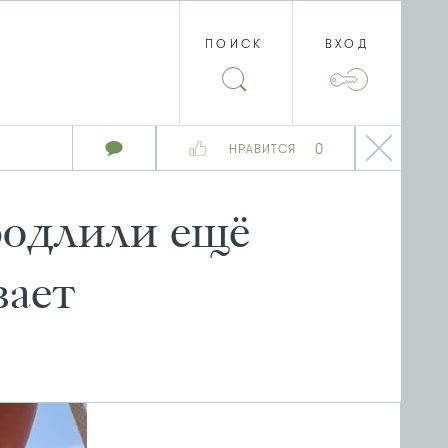
ПОИСК
ВХОД
0
НРАВИТСЯ
родлили ещё
вает