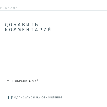
РЕКЛАМА
ДОБАВИТЬ
КОММЕНТАРИЙ
+
ПРИКРЕПИТЬ ФАЙЛ
Файл не
ПОДПИСАТЬСЯ НА ОБНОВЛЕНИЯ