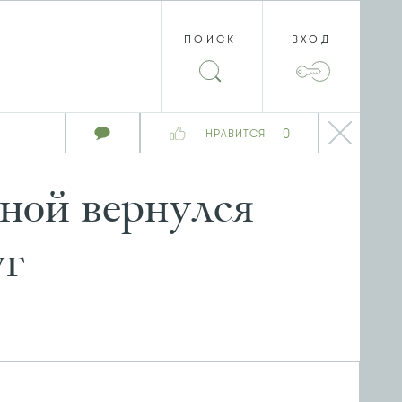
ПОИСК
ВХОД
0
НРАВИТСЯ
сной вернулся
уг