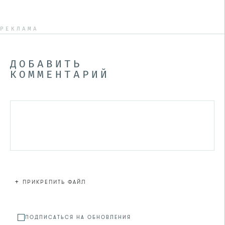
РЕКЛАМА
ДОБАВИТЬ
КОММЕНТАРИЙ
+
ПРИКРЕПИТЬ ФАЙЛ
Файл не
ПОДПИСАТЬСЯ НА ОБНОВЛЕНИЯ