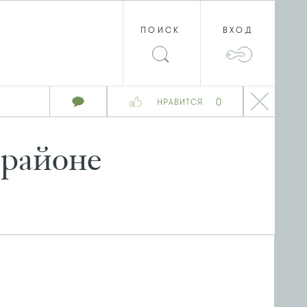
ПОИСК
ВХОД
0
НРАВИТСЯ
орайоне