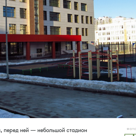
я, перед ней — небольшой стадион
ФОТО
ZELE