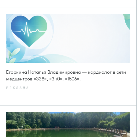
Егоркина Наталья Владимировна — кардиолог в сети
медцентров «338», «340», «1506».
РЕКЛАМА