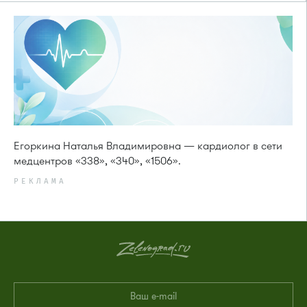
Егоркина Наталья Владимировна — кардиолог в сети
медцентров «338», «340», «1506».
РЕКЛАМА