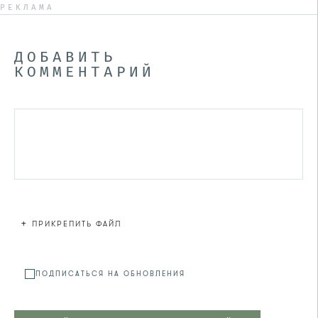
РЕКЛАМА
ДОБАВИТЬ
КОММЕНТАРИЙ
+
ПРИКРЕПИТЬ ФАЙЛ
Файл не
ПОДПИСАТЬСЯ НА ОБНОВЛЕНИЯ