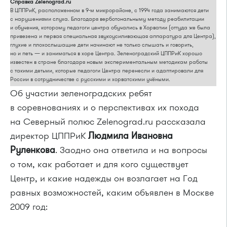
Справка Zelenograd.ru
В ЦППРиК, расположенном в
9-м
микрорайоне, с 1994 года занимаются дети
с нарушениями слуха. Благодаря верботональныму методу реабилитации
и обучения, которому педагоги центра обучались в Хорватии (оттуда же была
привезена и первая специальная звукоусиливающая аппаратура для Центра),
глухие и плохослышащие дети начинают не только слышать и говорить,
но и петь — и заниматься в хоре Центра. Зеленоградский ЦППРиК хорошо
известен в стране благодаря новым экспериментальным методикам работы
с такими детьми, которые педагоги Центра перенесли и адаптировали для
России в сотрудничестве с русскими и хорватскими учёными.
Об участии зеленоградских ребят
в соревнованиях и о перспективах их похода
на Северный полюс Zelenograd.ru рассказала
директор ЦППРиК
Людмила Ивановна
Руленкова
. Заодно она ответила и на вопросы
о том, как работает и для кого существует
Центр, и какие надежды он возлагает на Год
равных возможностей, каким объявлен в Москве
2009 год: