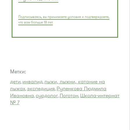
Подписываясь, вы принимаете условия и подтверждаете,
что вам больше 18 лет
Метки:
дети
инвалид
лыжи, лыжни, катание на
,
,
лыжах
экспедиция
Руленкова Людмила
,
,
Ивановна
сурдолог
Логотон
Школа-интернат
,
,
,
№ 7