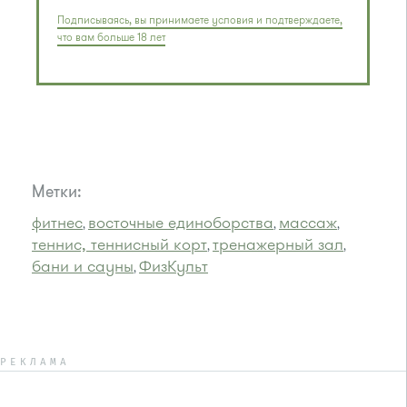
Подписываясь, вы принимаете условия и подтверждаете,
что вам больше 18 лет
Метки:
фитнес
восточные единоборства
массаж
,
,
,
теннис, теннисный корт
тренажерный зал
,
,
бани и сауны
ФизКульт
,
РЕКЛАМА