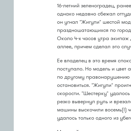
16-летний зеленоградец, ране
однако недавно сбежал оттуда
он угнал "Жигули" шестой мод
праздношатающихся по городу
Около 4-х часов утра экипа
аллее, причем сделал это слу
Ее владелец в это время споко
поступало. Но модель и цвет 
по другому правонарушению 
остановиться. "Жигули" проиг
скорости. "Шестерку" удалось
резко вывернул руль и врезал
машины выскочили восемь(!) 
удалось только одного из убег