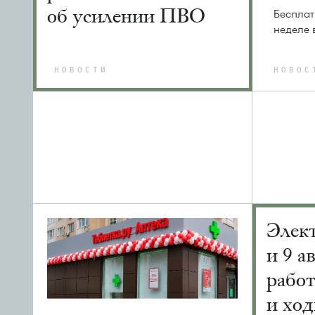
об усилении ПВО
Бесплат
неделе 
НОВОСТИ
НОВОС
Элек
и 9 а
рабо
и ход