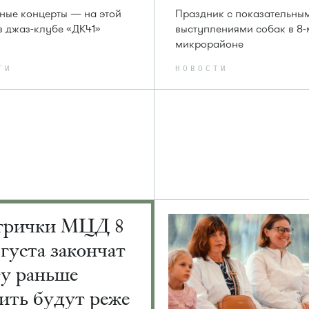
ные концерты — на этой
Праздник с показательны
в джаз-клубе «ДК41»
выступлениями собак в 8-
микрорайоне
ТИ
НОВОСТИ
трички МЦД 8
вгуста закончат
ту раньше
ить будут реже