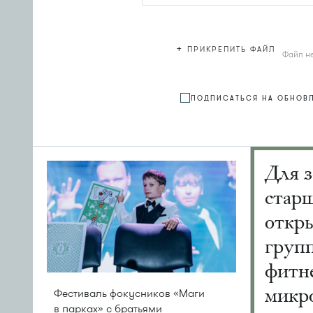
+
ПРИКРЕПИТЬ ФАЙЛ
Файл н
ПОДПИСАТЬСЯ НА ОБНОВ
Для з
старш
откр
груп
фитне
микр
Фестиваль фокусников «Маги
в парках» с братьями