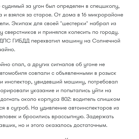
е судимый за угон был определен в спецшколу,
 и взялся за старое. От дома в 16 микрорайоне
ели. Экипаж для своей "шестерки" набрал из
 сверстников и принялся колесить по городу.
ж ДПС ГИБДД перехватил машину на Солнечной
чайно.
йно спал, а других сигналов об угоне не
автомобиля совпали с объявленными в розыск
и инспектор, увидевший машину, потребовал
норировали указание и попытались уйти на
 догнать около корпуса 802: водитель слишком
ся в сугроб. На удивление автоинспекторов из
человек и бросились врассыпную. Задержать
авших, но и этого оказалось достаточным.