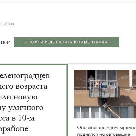
е выбран
+
ВОЙТИ И ДОБАВИТЬ КОММЕНТАРИЙ
ЛЕНИЯ
еленоградцев
его возраста
ыли новую
пу уличного
са в 10-м
орайоне
Она сказала «да»: мужчи
поднялся на автовышке