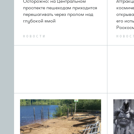
Осторожно: на Центральном
Аттрак
проспекте пешеходам приходится
космиче
перешагивать через пролом над
открыва
глубокой ямой
его исп
Роскос
НОВОСТИ
НОВОС