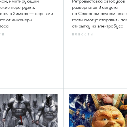
цион, имитирующий
Ретровыставка автобусов
ские перегрузки,
развернется 8 августа
ется в Химках — первыми
на Северном речном вокз
ытают инженеры
гости смогут отправить п
моса
открытку из электробуса
ТИ
НОВОСТИ