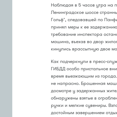
Наблюдая в 5 часов утра на п
Ленинградское шоссе странн
Гольф", следовавшей по Пан
принял меры к ее задержанию
требование инспектора остан
машина, въехав во двор жилог
кинулись врассыпную двое мо
Как подчеркнули в пресс-слу
ГИБДД особо пристальное вн
время выезжающим из города. 
не напрасно. Брошенная маши
досмотре у задержанных жител
обнаружены взятые в ограбле
ручки и мелкие сувениры. Взл
достойным завершением отдых