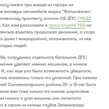
осту-пикете при выезде из города на
ые маневры автомобиля марки "Фольксваген–
филовскому проспекту экипаж ОБ ДПС
ГИБДД
. Как нам рассказали в
пресс-службе УВД
на
овиться водитель продолжил движение, а когда
о дома 1 микрорайона, остановилась, из нее
лодых людей.
жбе, сотрудники отдельного батальона ДПС
имание уделяют именно машинам, в ночное
И, как еще раз была возможность убедиться,
на оказалась только что угнанной. При личном
ей Солнечногорского района 20- и 15-лет были
нном ими тоже только что киоске шариковые
ом киоска и угон машины они посчитали
а в одном из ночных клубов Зеленограда.