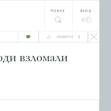
ПОИСК
ВХОД
0
НРАВИТСЯ
юди взломали