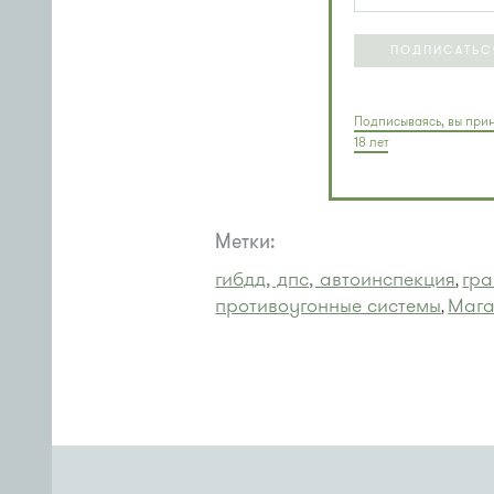
ПОДПИСАТЬС
Подписываясь, вы прин
18 лет
Метки:
гибдд, дпс, автоинспекция
гра
,
противоугонные системы
Мага
,