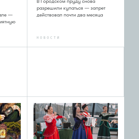
В Городском пруду снова
разрешили купаться — запрет
але —
действовал почти два месяца
амятную
НОВОСТИ