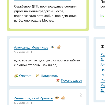
По
Серьёзное ДТП, произошедшее сегодня
со
утром на Ленинградском шоссе,
парализовало автомобильное движение
из Зеленограда в Москву.
1
Ф
Александр Мельников
5 июля 2011
Ра
Де
мда, время час дня, до сих пор все забито
Ав
с любой стороны, как ни едь..
Не
Ра
Ответить
Цитировать
Сп
Пожаловаться
Ме
До
2
Zеленоградский Zритель
6 июля 2011