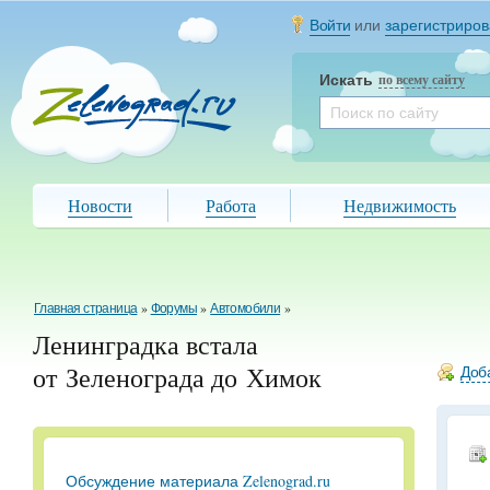
Войти
или
зарегистриров
Искать
по всему сайту
Новости
Работа
Недвижимость
Главная страница
»
Форумы
»
Автомобили
»
Ленинградка встала
от Зеленограда до Химок
Доба
Обсуждение материала Zelenograd.ru