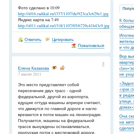
Фото сделано в 10:09
Попул
http://s016.radikal.ru/i337/1107/de/923ca3c629e1.jpg
Яндекс карта на 7:49
К боль
http://s011.radikal.ru/i318/1107/05/6729c41b43c9.jpg
обещаю
Ипотек
Ответить
Цитировать
житель
Пожаловаться
и что 
Вор вы
кварти
3
Елена Казакова
class='
7 июля 2011
не уход
«Задыха
Это место представляет собой
<span c
пересечение двух трасс - одной
в реда
федеральной, другой из аэропорта,
улице,
едущие оттуда машины априори считают,
домах<
что движутся по главной дороге и нагло
врезаются в поток машин на ленинградке.
Она ск
Получается, машины на федеральной
на авт
трассе вынуждены останавливаться,
сделат
пропуская поток с местечковой дороги.