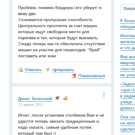
Проблем, помимо бордюра (его уберут) я
Попул
вижу две:
1)снижается пропускная способность
К боль
Центрального проспекта за счет машин,
обещаю
которые ищут свободное место для
Ипотек
парковки и тех, которые будут выезжать.
житель
2)надо теперь как-то обеспечить отсутствие
и что 
машин на участке для пешеходов. "Краб"
поставить или знак.
Вор вы
кварти
class='
Ответить
Цитировать
не уход
Пожаловаться
«Задыха
<span c
2
в реда
Денис Зеленский
улице,
21 июня 2011
домах<
Игнат, после установки столбиков Вам и не
Она ск
удастся теперь заехать традиционным и,
на авт
надо сказать, самым удобным путем,
сделат
который там был ))