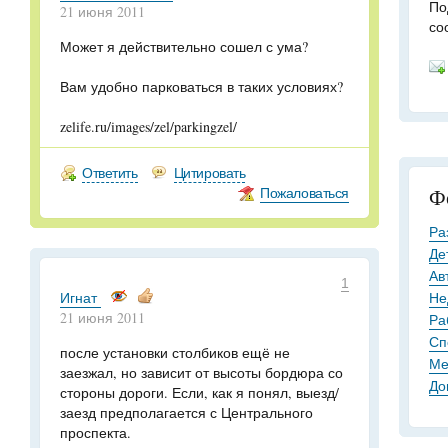
По
21 июня 2011
со
Может я действительно сошел с ума?
Вам удобно парковаться в таких условиях?
zelife.ru/images/zel/parkingzel/
Ответить
Цитировать
Пожаловаться
Ф
Ра
Де
Ав
1
Игнат
Не
21 июня 2011
Ра
Сп
после установки столбиков ещё не
Ме
заезжал, но зависит от высоты бордюра со
До
стороны дороги. Если, как я понял, выезд/
заезд предполагается с Центрального
проспекта.