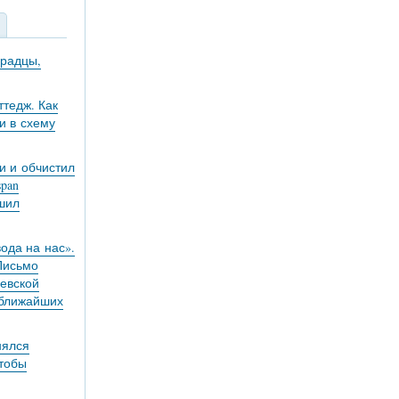
градцы,
тедж. Как
и в схему
и и обчистил
pan
ешил
вода на нас».
 Письмо
евской
 ближайших
нялся
чтобы