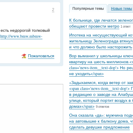
Популярные темы
Новые темы
2
К больнице, где лечатся зелено
обещают провести метро
1 ответ
 есть недорогой толковый
Ипотека на несуществующий кот
:
http://www.bmw.mbmw-
жительницу Зеленограда втянул
и что должно было насторожить
Пожаловаться
Вор выманил у школьницы ключ
квартиру на шесть миллионов.<s
class='news-item__text-dop'> Но р
не уходить</span>
«Задыхаемся, когда ветер от за
<span class='news-item__text-dop'>
в редакцию о заводе на Алабуш
улице, который портит воздух в
домах</span>
9 ответов
Она сказала «да»: мужчина под
на автовышке к балкону дома, 
сделать девушке предложение