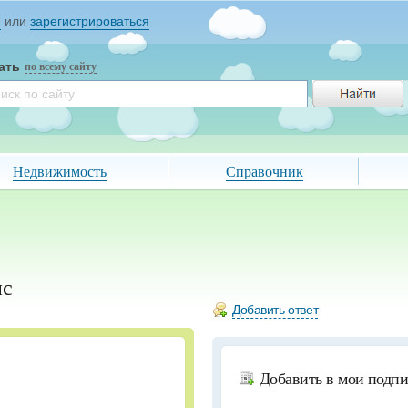
и
или
зарегистрироваться
ать
по всему сайту
Недвижимость
Справочник
ис
Добавить ответ
Добавить в мои подп