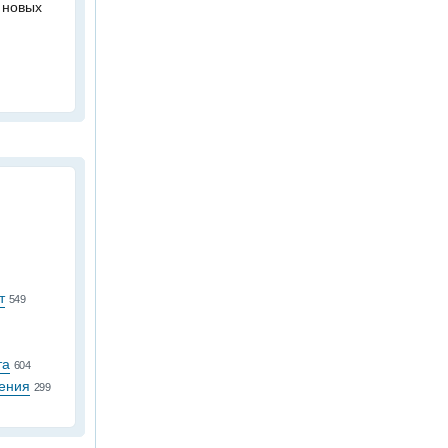
 новых
т
549
та
604
ения
299