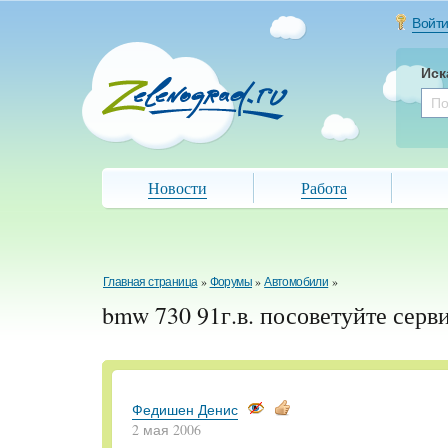
Войт
Иск
Новости
Работа
Главная страница
»
Форумы
»
Автомобили
»
bmw 730 91г.в. посоветуйте серв
Федишен Денис
2 мая 2006