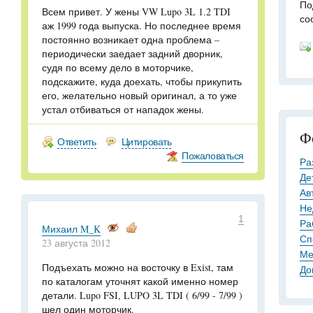
По
Всем привет. У жены VW Lupo 3L 1.2 TDI
со
аж 1999 года выпуска. Но последнее время
постоянно возникает одна проблема –
периодически заедает задний дворник,
судя по всему дело в моторчике,
подскажите, куда доехать, чтобы прикупить
его, желательно новый оригинал, а то уже
устал отбиваться от нападок жены.
Ф
Ответить
Цитировать
Пожаловаться
Ра
Де
Ав
Не
1
Ра
Михаил M_K
Сп
23 августа 2012
Ме
Подъехать можно на восточку в Exist, там
До
по каталогам уточнят какой именно номер
детали. Lupo FSI, LUPO 3L TDI ( 6/99 - 7/99 )
шел один моторчик.