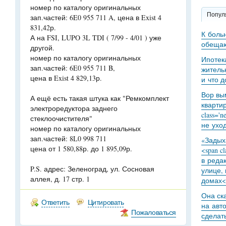
номер по каталогу оригинальных
Попул
зап.частей: 6E0 955 711 A, цена в Exist 4
831,42р.
К боль
А на FSI, LUPO 3L TDI ( 7/99 - 4/01 ) уже
обещаю
другой.
номер по каталогу оригинальных
Ипотек
зап.частей: 6E0 955 711 B,
житель
цена в Exist 4 829,13р.
и что 
Вор вы
А ещё есть такая штука как "Ремкомплект
кварти
электроредуктора заднего
class='
стеклоочистителя"
не уход
номер по каталогу оригинальных
зап.частей: 8L0 998 711
«Задыха
цена от 1 580,88р. до 1 895,09р.
<span c
в реда
P.S. адрес: Зеленоград, ул. Сосновая
улице,
аллея, д. 17 стр. 1
домах<
Она ск
Ответить
Цитировать
на авт
Пожаловаться
сделат