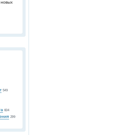
 новых
т
549
та
604
ения
299