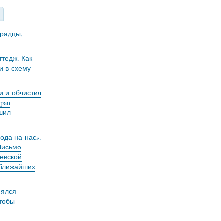
градцы,
тедж. Как
и в схему
и и обчистил
pan
ешил
вода на нас».
 Письмо
евской
 ближайших
нялся
чтобы