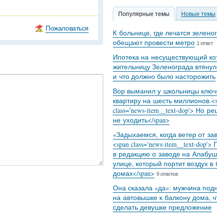
Популярные темы
Новые темы
Пожаловаться
К больнице, где лечатся зелено
обещают провести метро
1 ответ
Ипотека на несуществующий кот
жительницу Зеленограда втянул
и что должно было насторожить
Вор выманил у школьницы ключ
квартиру на шесть миллионов.<s
class='news-item__text-dop'> Но р
не уходить</span>
«Задыхаемся, когда ветер от за
<span class='news-item__text-dop'>
в редакцию о заводе на Алабуш
улице, который портит воздух в
домах</span>
9 ответов
Она сказала «да»: мужчина под
на автовышке к балкону дома, 
сделать девушке предложение