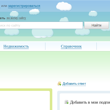
и
или
зарегистрироваться
ать
по всему сайту
Недвижимость
Справочник
Добавить ответ
Добавить в мои подп