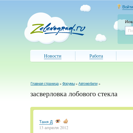
Войт
Иск
Новости
Работа
Главная страница
»
Форумы
»
Автомобили
»
засверловка лобового стекла
Таня Д
13 апреля 2012