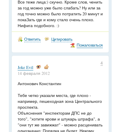
Все теже лица:) скучно. Кроме слов, ченить
за год можно уже было слабать? Ну или за
год точно можно было потратить 20 минут и
покаЗать где и кому стало очень плохо.
Нифига подобного. :)
Ответить
Цитировать
Пожаловаться
4
Joke Evil
14 февраля 2012
Антонович Константин
Тебе четко указали места, где плохо -
например, пешеходная зона Центрального
проспекта.
Объяснения "инспекторам ДПС не до
того", "хотите крови и штукарь штрафа", а
"они тут же завижжат" - можно расценивать
однозначно: Порядка не будет. Некому