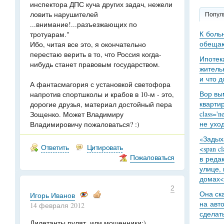
инспектора ДПС куча других задач, нежели
ловить нарушителей
Попул
...внимание!...разъезжающих по
К боль
тротуарам."
обещаю
Ибо, читая все это, я окончательно
перестаю верить в то, что Россия когда-
Ипотек
нибудь станет правовым государством.
житель
и что 
А фантасмагория с установкой светофора
Вор вы
напротив спортшколы и крабов в 10-м - это,
кварти
дорогие друзья, материал достойный пера
class='
Зощенко. Может Владимиру
не уход
Владимировичу пожаловаться? :)
«Задыха
Ответить
Цитировать
<span c
Пожаловаться
в реда
улице,
домах<
2
Она ск
Игорь Иванов
на авт
14 февраля 2012
сделат
Дилетанты рулят, или мошенники:)