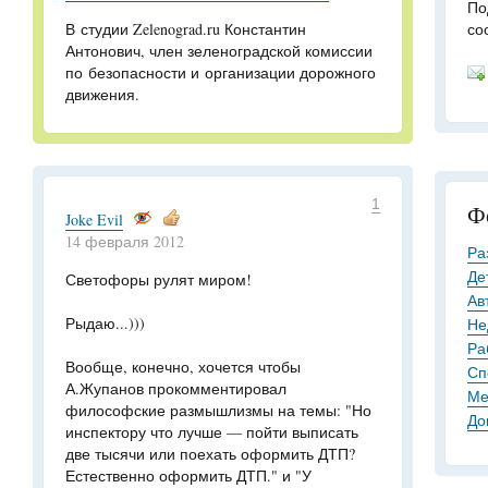
По
В студии Zelenograd.ru Константин
со
Антонович, член зеленоградской комиссии
по безопасности и организации дорожного
движения.
1
Ф
Joke Evil
14 февраля 2012
Ра
Де
Светофоры рулят миром!
Ав
Рыдаю...)))
Не
Ра
Вообще, конечно, хочется чтобы
Сп
А.Жупанов прокомментировал
Ме
философские размышлизмы на темы: "Но
До
инспектору что лучше — пойти выписать
две тысячи или поехать оформить ДТП?
Естественно оформить ДТП." и "У