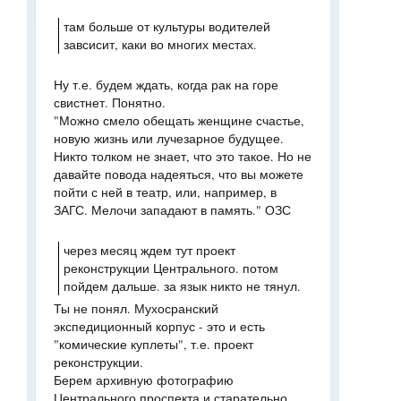
там больше от культуры водителей
завсисит, каки во многих местах.
Ну т.е. будем ждать, когда рак на горе
свистнет. Понятно.
"Можно смело обещать женщине счастье,
новую жизнь или лучезарное будущее.
Никто толком не знает, что это такое. Но не
давайте повода надеяться, что вы можете
пойти с ней в театр, или, например, в
ЗАГС. Мелочи западают в память." ОЗС
через месяц ждем тут проект
реконструкции Центрального. потом
пойдем дальше. за язык никто не тянул.
Ты не понял. Мухосранский
экспедиционный корпус - это и есть
"комические куплеты", т.е. проект
реконструкции.
Берем архивную фотографию
Центрального проспекта и старательно